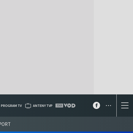
...
PROGRAM TV
ANTENY TVP
PORT