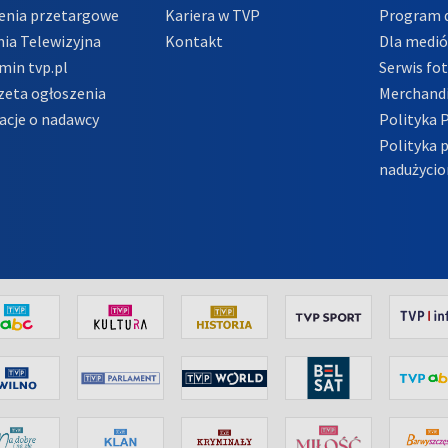
enia przetargowe
Kariera w TVP
Program d
ia Telewizyjna
Kontakt
Dla medi
min tvp.pl
Serwis fo
zeta ogłoszenia
Merchandi
acje o nadawcy
Polityka 
Polityka 
nadużycio