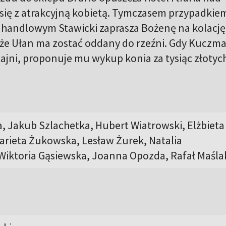
 się z atrakcyjną kobietą. Tymczasem przypadkie
handlowym Stawicki zaprasza Bożenę na kolację
 że Ułan ma zostać oddany do rzeźni. Gdy Kuczm
tajni, proponuje mu wykup konia za tysiąc złotyc
, Jakub Szlachetka, Hubert Wiatrowski, Elżbieta
ieta Żukowska, Lesław Żurek, Natalia
Wiktoria Gąsiewska, Joanna Opozda, Rafał Maśla