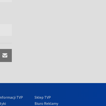
nformacji TVP
Sklep TVP
tyki
Biuro Reklamy