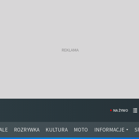
NA ŻYWO
ALE
ROZRYWKA
KULTURA
MOTO
INFORMACJE
S