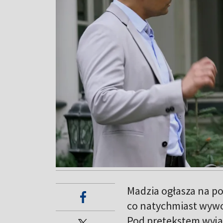
Madzia ogłasza na p
co natychmiast wywo
Pod pretekstem wyjaz