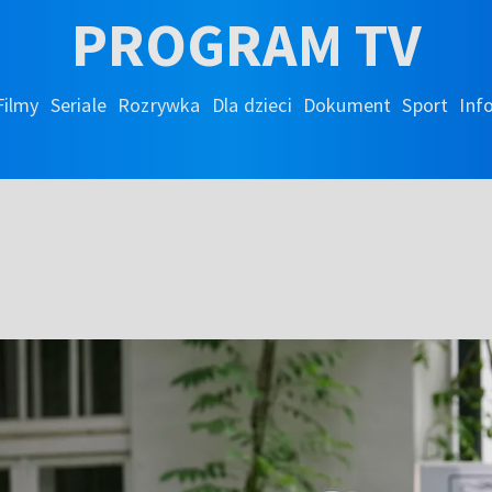
PROGRAM TV
Filmy
Seriale
Rozrywka
Dla dzieci
Dokument
Sport
Inf