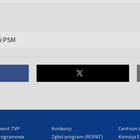
i PSM
ment TVP
Konkursy
Centrum i
Programowa
Zgłoś program (ROPAT)
Komisja E