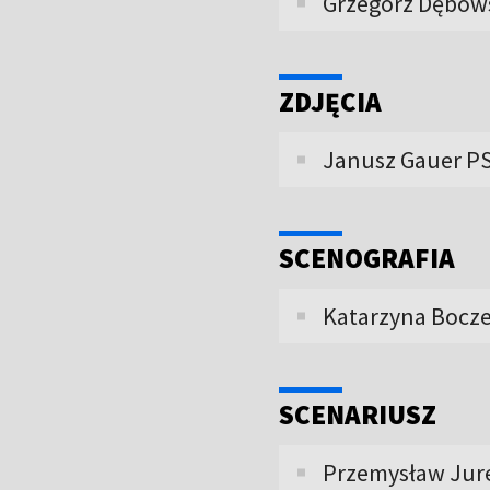
Grzegorz Dębow
ZDJĘCIA
Janusz Gauer PSC
SCENOGRAFIA
Katarzyna Bocze
SCENARIUSZ
Przemysław Jure