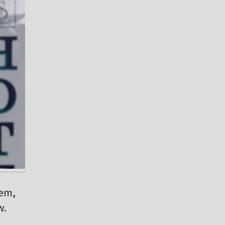
rem,
w.