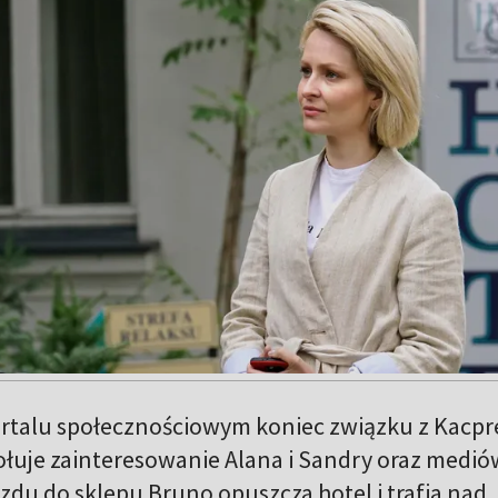
ortalu społecznościowym koniec związku z Kacp
łuje zainteresowanie Alana i Sandry oraz medió
du do sklepu Bruno opuszcza hotel i trafia nad