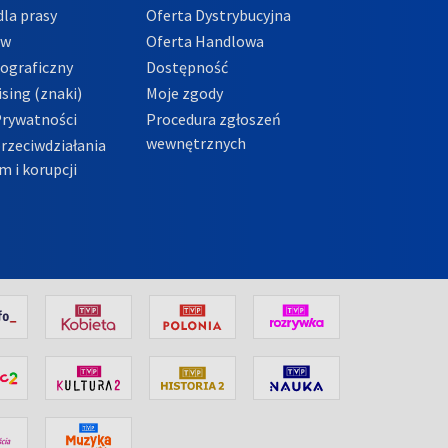
la prasy
Oferta Dystrybucyjna
ów
Oferta Handlowa
tograficzny
Dostępność
sing (znaki)
Moje zgody
Prywatności
Procedura zgłoszeń
wewnętrznych
przeciwdziałania
m i korupcji