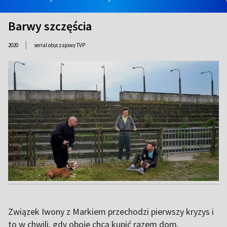
Barwy szczęścia
|
2020
serial obyczajowy TVP
Związek Iwony z Markiem przechodzi pierwszy kryzys i
to w chwili, gdy oboje chcą kupić razem dom.