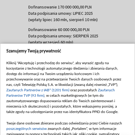
Dofinansowanie 170 000 000,00 PLN
Data podpisania umowy: LIPIEC 2025
(wpłaty lipiec 160 mln, sierpień 10 mln)
Dofinansowanie 60 000 000,00 PLN
Data podpisania umowy: SIERPIEŃ 2025
(wpłata wrzesień 60 mln)
Szanujemy Twoją prywatność
Dofinansowanie 635 783 051,21 PLN
Data podpisania umowy: WRZESIEŃ 2025
Kliknij "Akceptuję i przechodzę do serwisu", aby wyrazić zgody na
(wpłata wrzesień 100 mln, październik 350
korzystanie z technologii automatycznego śledzenia i zbierania danych,
mln, listopad 265 mln)
dostęp do informacji na Twoim urządzeniu końcowym i ich
przechowywanie oraz na przetwarzanie Twoich danych osobowych przez
Dofinansowanie 48 862 000,00 PLN
nas, czyli Telewizję Polską S.A. w likwidacji (zwaną dalej również „TVP”),
Data podpisania umowy: GRUDZIEŃ 2025
Zaufanych Partnerów z IAB* (1201 firm)
oraz pozostałych
Zaufanych
(wpłata grudzień 60,548 mln)
Partnerów TVP (93 firm)
, w celach marketingowych (w tym do
zautomatyzowanego dopasowania reklam do Twoich zainteresowań i
Dofinansowanie 900 000 000,00 PLN
mierzenia ich skuteczności) i pozostałych, które wskazujemy poniżej, a
Data podpisania umowy: LUTY 2026 (wpłata
także zgody na udostępnianie przez nas identyfikatora PPID do Google.
26 lutego 80 mln, 4 marca 370 mln,
8
kwiecień 180 mln, 7 maja 180 mln, 8
Twoje dane osobowe zbierane podczas odwiedzania przez Ciebie naszych
czerwca 90 mln)
poszczególnych serwisów
zwanych dalej „Portalem”, w tym informacje
zapisywane za pomocą technologii takich jak: pliki cookie, sygnalizatory