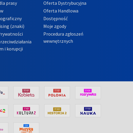
la prasy
Oferta Dystrybucyjna
ów
Oferta Handlowa
tograficzny
Dostępność
sing (znaki)
Moje zgody
Prywatności
Procedura zgłoszeń
wewnętrznych
przeciwdziałania
m i korupcji