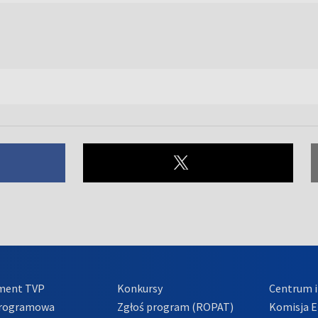
ment TVP
Konkursy
Centrum i
Programowa
Zgłoś program (ROPAT)
Komisja E