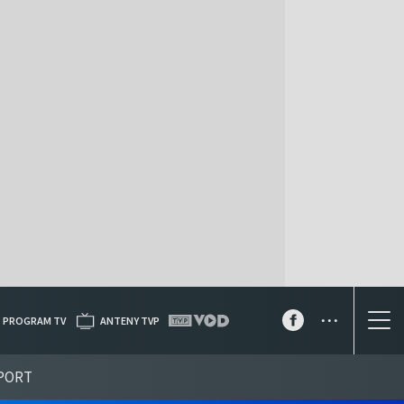
...
PROGRAM TV
ANTENY TVP
PORT