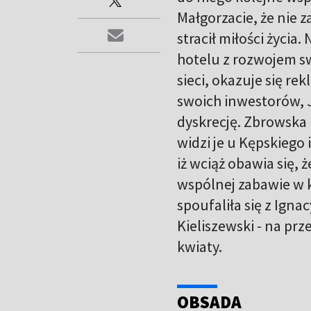
Małgorzacie, że nie z
stracił miłości życi
hotelu z rozwojem sw
sieci, okazuje się 
swoich inwestorów, J
dyskrecję. Zbrowska
widzi je u Kępskiego 
iż wciąż obawia się, 
wspólnej zabawie w k
spoufaliła się z Ign
Kieliszewski - na prz
kwiaty.
OBSADA