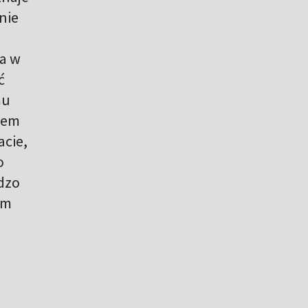
nie
ła w
ć
mu
tem
acie,
o
rdzo
em