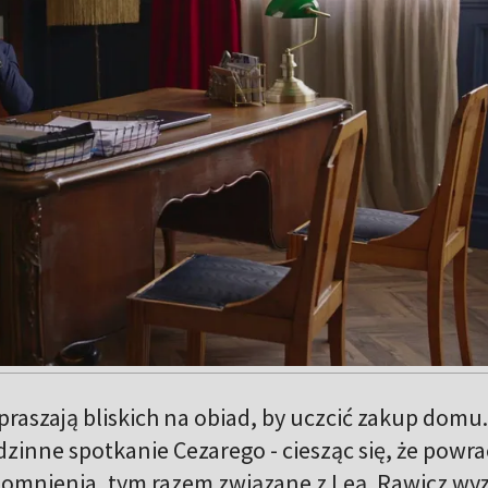
praszają bliskich na obiad, by uczcić zakup domu.
dzinne spotkanie Cezarego - ciesząc się, że powra
pomnienia, tym razem związane z Leą. Rawicz wy