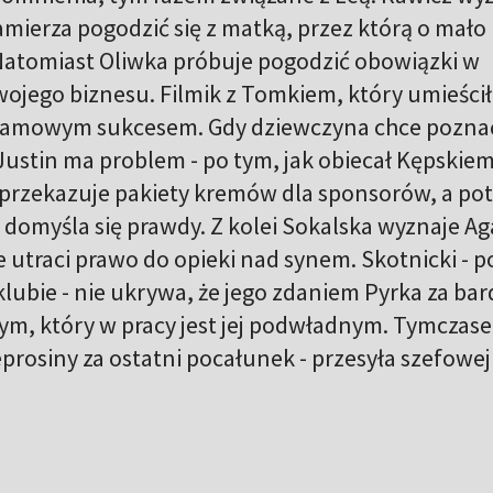
amierza pogodzić się z matką, przez którą o mało 
a. Natomiast Oliwka próbuje pogodzić obowiązki w
ojego biznesu. Filmik z Tomkiem, który umieści
reklamowym sukcesem. Gdy dziewczyna chce pozna
ustin ma problem - po tym, jak obiecał Kępskie
 przekazuje pakiety kremów dla sponsorów, a po
i domyśla się prawdy. Z kolei Sokalska wyznaje Ag
że utraci prawo do opieki nad synem. Skotnicki - p
lubie - nie ukrywa, że jego zdaniem Pyrka za ba
acym, który w pracy jest jej podwładnym. Tymczas
eprosiny za ostatni pocałunek - przesyła szefowej