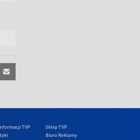
nformacji TVP
Sklep TVP
tyki
Biuro Reklamy