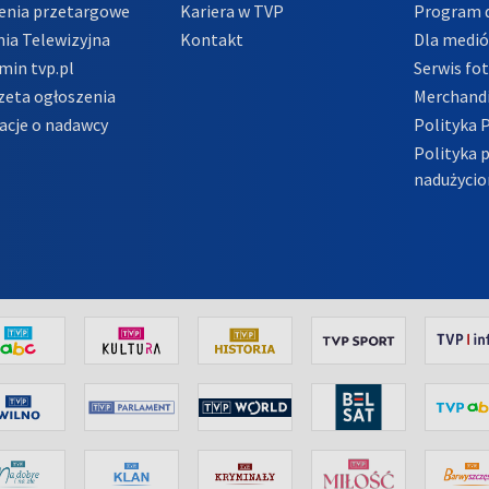
enia przetargowe
Kariera w TVP
Program d
ia Telewizyjna
Kontakt
Dla medi
min tvp.pl
Serwis fo
zeta ogłoszenia
Merchandi
acje o nadawcy
Polityka 
Polityka 
nadużycio