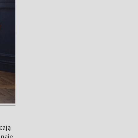
cają
znaje