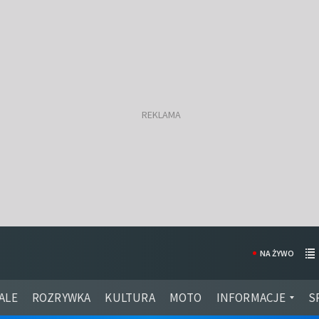
NA ŻYWO
ALE
ROZRYWKA
KULTURA
MOTO
INFORMACJE
S