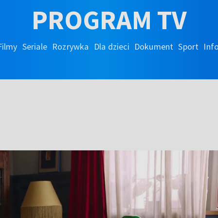
PROGRAM TV
Filmy
Seriale
Rozrywka
Dla dzieci
Dokument
Sport
Inf