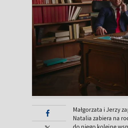
Małgorzata i Jerzy za
Natalia zabiera na ro
do niego kolejne ws