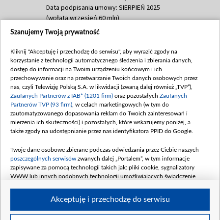
Data podpisania umowy: SIERPIEŃ 2025
(wpłata wrzesień 60 mln)
Szanujemy Twoją prywatność
Dofinansowanie 635 783 051,21 PLN
Data podpisania umowy: WRZESIEŃ 2025
Kliknij "Akceptuję i przechodzę do serwisu", aby wyrazić zgody na
(wpłata wrzesień 100 mln, październik 350
korzystanie z technologii automatycznego śledzenia i zbierania danych,
mln, listopad 265 mln)
dostęp do informacji na Twoim urządzeniu końcowym i ich
przechowywanie oraz na przetwarzanie Twoich danych osobowych przez
Dofinansowanie 48 862 000,00 PLN
nas, czyli Telewizję Polską S.A. w likwidacji (zwaną dalej również „TVP”),
Data podpisania umowy: GRUDZIEŃ 2025
Zaufanych Partnerów z IAB* (1201 firm)
oraz pozostałych
Zaufanych
(wpłata grudzień 60,548 mln)
Partnerów TVP (93 firm)
, w celach marketingowych (w tym do
zautomatyzowanego dopasowania reklam do Twoich zainteresowań i
Dofinansowanie 900 000 000,00 PLN
mierzenia ich skuteczności) i pozostałych, które wskazujemy poniżej, a
Data podpisania umowy: LUTY 2026 (wpłata
także zgody na udostępnianie przez nas identyfikatora PPID do Google.
26 lutego 80 mln, 4 marca 370 mln,
8
kwiecień 180 mln, 7 maja 180 mln, 8
Twoje dane osobowe zbierane podczas odwiedzania przez Ciebie naszych
czerwca 90 mln)
poszczególnych serwisów
zwanych dalej „Portalem”, w tym informacje
zapisywane za pomocą technologii takich jak: pliki cookie, sygnalizatory
Dofinansowanie 250 000 000,00 PLN
WWW lub innych podobnych technologii umożliwiających świadczenie
Data podpisania umowy LIPIEC 2026 (wpłata
dopasowanych i bezpiecznych usług, personalizację treści oraz reklam,
udostępnianie funkcji mediów społecznościowych oraz analizowanie ruchu
4 sierpnia 250 mln
Akceptuję i przechodzę do serwisu
w Internecie.