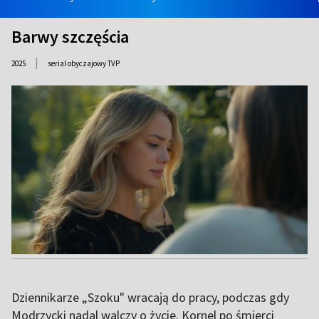
Barwy szczęścia
|
2025
serial obyczajowy TVP
Dziennikarze „Szoku" wracają do pracy, podczas gdy
Modrzycki nadal walczy o życie. Kornel po śmierci