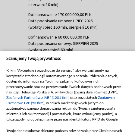
czerwiec 10 mln)
Dofinansowanie 170 000 000,00 PLN
Data podpisania umowy: LIPIEC 2025
(wpłaty lipiec 160 mln, sierpień 10 mln)
Dofinansowanie 60 000 000,00 PLN
Data podpisania umowy: SIERPIEŃ 2025
(wpłata wrzesień 60 mln)
Szanujemy Twoją prywatność
Dofinansowanie 635 783 051,21 PLN
Data podpisania umowy: WRZESIEŃ 2025
Kliknij "Akceptuję i przechodzę do serwisu", aby wyrazić zgody na
(wpłata wrzesień 100 mln, październik 350
korzystanie z technologii automatycznego śledzenia i zbierania danych,
mln, listopad 265 mln)
dostęp do informacji na Twoim urządzeniu końcowym i ich
przechowywanie oraz na przetwarzanie Twoich danych osobowych przez
Dofinansowanie 48 862 000,00 PLN
nas, czyli Telewizję Polską S.A. w likwidacji (zwaną dalej również „TVP”),
Data podpisania umowy: GRUDZIEŃ 2025
Zaufanych Partnerów z IAB* (1201 firm)
oraz pozostałych
Zaufanych
(wpłata grudzień 60,548 mln)
Partnerów TVP (93 firm)
, w celach marketingowych (w tym do
zautomatyzowanego dopasowania reklam do Twoich zainteresowań i
Dofinansowanie 900 000 000,00 PLN
mierzenia ich skuteczności) i pozostałych, które wskazujemy poniżej, a
Data podpisania umowy: LUTY 2026 (wpłata
także zgody na udostępnianie przez nas identyfikatora PPID do Google.
26 lutego 80 mln, 4 marca 370 mln,
8
kwiecień 180 mln, 7 maja 180 mln, 8
Twoje dane osobowe zbierane podczas odwiedzania przez Ciebie naszych