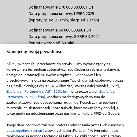
Dofinansowanie 170 000 000,00 PLN
Data podpisania umowy: LIPIEC 2025
(wpłaty lipiec 160 mln, sierpień 10 mln)
Dofinansowanie 60 000 000,00 PLN
Data podpisania umowy: SIERPIEŃ 2025
(wpłata wrzesień 60 mln)
Szanujemy Twoją prywatność
Dofinansowanie 635 783 051,21 PLN
Data podpisania umowy: WRZESIEŃ 2025
Kliknij "Akceptuję i przechodzę do serwisu", aby wyrazić zgody na
(wpłata wrzesień 100 mln, październik 350
korzystanie z technologii automatycznego śledzenia i zbierania danych,
mln, listopad 265 mln)
dostęp do informacji na Twoim urządzeniu końcowym i ich
przechowywanie oraz na przetwarzanie Twoich danych osobowych przez
Dofinansowanie 48 862 000,00 PLN
nas, czyli Telewizję Polską S.A. w likwidacji (zwaną dalej również „TVP”),
Data podpisania umowy: GRUDZIEŃ 2025
Zaufanych Partnerów z IAB* (1201 firm)
oraz pozostałych
Zaufanych
(wpłata grudzień 60,548 mln)
Partnerów TVP (93 firm)
, w celach marketingowych (w tym do
zautomatyzowanego dopasowania reklam do Twoich zainteresowań i
Dofinansowanie 900 000 000,00 PLN
mierzenia ich skuteczności) i pozostałych, które wskazujemy poniżej, a
Data podpisania umowy: LUTY 2026 (wpłata
także zgody na udostępnianie przez nas identyfikatora PPID do Google.
26 lutego 80 mln, 4 marca 370 mln,
8
kwiecień 180 mln, 7 maja 180 mln, 8
Twoje dane osobowe zbierane podczas odwiedzania przez Ciebie naszych
czerwca 90 mln)
poszczególnych serwisów
zwanych dalej „Portalem”, w tym informacje
zapisywane za pomocą technologii takich jak: pliki cookie, sygnalizatory