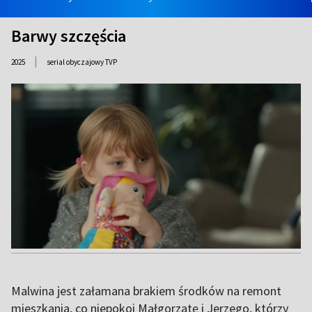
Barwy szczęścia
|
2025
serial obyczajowy TVP
Malwina jest załamana brakiem środków na remont
mieszkania, co niepokoi Małgorzatę i Jerzego, którzy