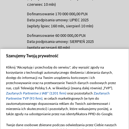
czerwiec 10 mln)
Dofinansowanie 170 000 000,00 PLN
Data podpisania umowy: LIPIEC 2025
(wpłaty lipiec 160 mln, sierpień 10 mln)
Dofinansowanie 60 000 000,00 PLN
Data podpisania umowy: SIERPIEŃ 2025
(wpłata wrzesień 60 mln)
Szanujemy Twoją prywatność
Dofinansowanie 635 783 051,21 PLN
Data podpisania umowy: WRZESIEŃ 2025
Kliknij "Akceptuję i przechodzę do serwisu", aby wyrazić zgody na
(wpłata wrzesień 100 mln, październik 350
korzystanie z technologii automatycznego śledzenia i zbierania danych,
mln, listopad 265 mln)
dostęp do informacji na Twoim urządzeniu końcowym i ich
przechowywanie oraz na przetwarzanie Twoich danych osobowych przez
Dofinansowanie 48 862 000,00 PLN
nas, czyli Telewizję Polską S.A. w likwidacji (zwaną dalej również „TVP”),
Data podpisania umowy: GRUDZIEŃ 2025
Zaufanych Partnerów z IAB* (1201 firm)
oraz pozostałych
Zaufanych
(wpłata grudzień 60,548 mln)
Partnerów TVP (93 firm)
, w celach marketingowych (w tym do
zautomatyzowanego dopasowania reklam do Twoich zainteresowań i
Dofinansowanie 900 000 000,00 PLN
mierzenia ich skuteczności) i pozostałych, które wskazujemy poniżej, a
Data podpisania umowy: LUTY 2026 (wpłata
także zgody na udostępnianie przez nas identyfikatora PPID do Google.
26 lutego 80 mln, 4 marca 370 mln,
8
kwiecień 180 mln, 7 maja 180 mln, 8
Twoje dane osobowe zbierane podczas odwiedzania przez Ciebie naszych