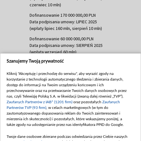
czerwiec 10 mln)
Dofinansowanie 170 000 000,00 PLN
Data podpisania umowy: LIPIEC 2025
(wpłaty lipiec 160 mln, sierpień 10 mln)
Dofinansowanie 60 000 000,00 PLN
Data podpisania umowy: SIERPIEŃ 2025
(wpłata wrzesień 60 mln)
Szanujemy Twoją prywatność
Dofinansowanie 635 783 051,21 PLN
Data podpisania umowy: WRZESIEŃ 2025
Kliknij "Akceptuję i przechodzę do serwisu", aby wyrazić zgody na
(wpłata wrzesień 100 mln, październik 350
korzystanie z technologii automatycznego śledzenia i zbierania danych,
mln, listopad 265 mln)
dostęp do informacji na Twoim urządzeniu końcowym i ich
przechowywanie oraz na przetwarzanie Twoich danych osobowych przez
Dofinansowanie 48 862 000,00 PLN
nas, czyli Telewizję Polską S.A. w likwidacji (zwaną dalej również „TVP”),
Data podpisania umowy: GRUDZIEŃ 2025
Zaufanych Partnerów z IAB* (1201 firm)
oraz pozostałych
Zaufanych
(wpłata grudzień 60,548 mln)
Partnerów TVP (93 firm)
, w celach marketingowych (w tym do
zautomatyzowanego dopasowania reklam do Twoich zainteresowań i
Dofinansowanie 900 000 000,00 PLN
mierzenia ich skuteczności) i pozostałych, które wskazujemy poniżej, a
Data podpisania umowy: LUTY 2026 (wpłata
także zgody na udostępnianie przez nas identyfikatora PPID do Google.
26 lutego 80 mln, 4 marca 370 mln,
8
kwiecień 180 mln, 7 maja 180 mln, 8
Twoje dane osobowe zbierane podczas odwiedzania przez Ciebie naszych