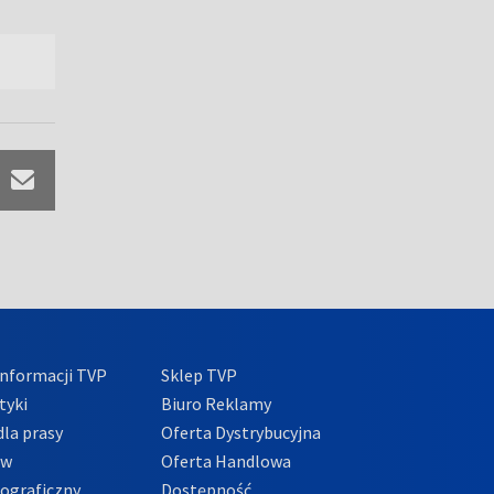
nformacji TVP
Sklep TVP
tyki
Biuro Reklamy
la prasy
Oferta Dystrybucyjna
ów
Oferta Handlowa
tograficzny
Dostępność