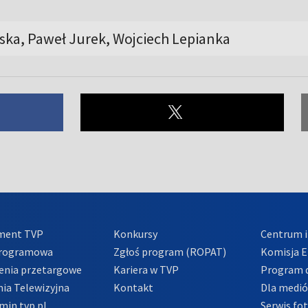
ska, Paweł Jurek, Wojciech Lepianka
ment TVP
Konkursy
Centrum i
Programowa
Zgłoś program (ROPAT)
Komisja E
enia przetargowe
Kariera w TVP
Program d
ia Telewizyjna
Kontakt
Dla medi
min tvp.pl
Serwis fo