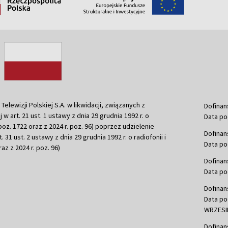
ewizji Polskiej S.A. w likwidacji, związanych z
Dofinan
j w art. 21 ust. 1 ustawy z dnia 29 grudnia 1992 r. o
Data po
r. poz. 1722 oraz z 2024 r. poz. 96) poprzez udzielenie
Dofinan
 31 ust. 2 ustawy z dnia 29 grudnia 1992 r. o radiofonii i
Data po
raz z 2024 r. poz. 96)
Dofinan
Data po
Dofinan
Data po
WRZESIE
Dofinan