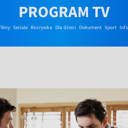
PROGRAM TV
Filmy
Seriale
Rozrywka
Dla dzieci
Dokument
Sport
Inf