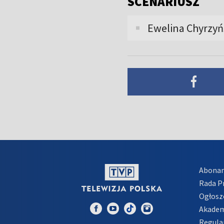
SCENARIUSZ
Ewelina Chyrzyń
Abona
Rada 
Ogłosz
Akadem
Regula