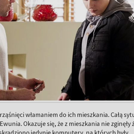
trząśnięci włamaniem do ich mieszkania. Całą syt
Ewunia. Okazuje się, że z mieszkania nie zginęły
skradziono jedynie komputery, na których były