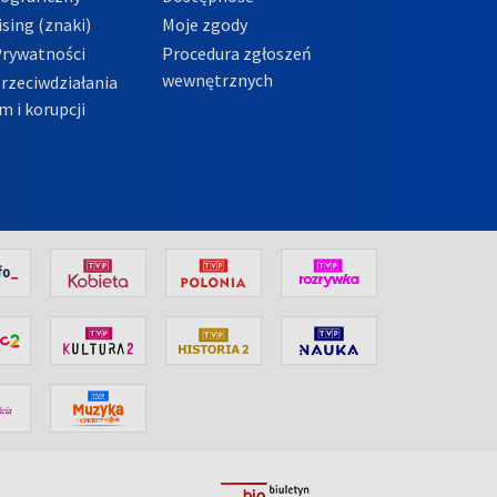
sing (znaki)
Moje zgody
Prywatności
Procedura zgłoszeń
wewnętrznych
przeciwdziałania
m i korupcji