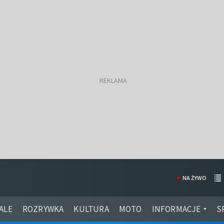
NA ŻYWO
ALE
ROZRYWKA
KULTURA
MOTO
INFORMACJE
S