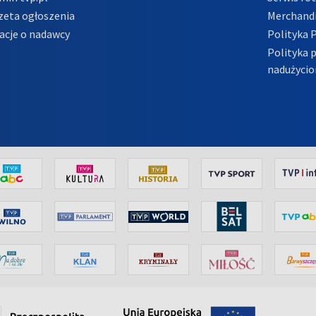
zeta ogłoszenia
Merchandi
acje o nadawcy
Polityka 
Polityka 
nadużycio