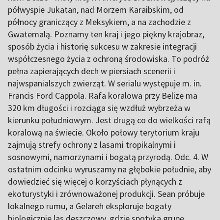
półwyspie Jukatan, nad Morzem Karaibskim, od
północy graniczący z Meksykiem, a na zachodzie z
Gwatemalą. Poznamy ten kraj i jego piękny krajobraz,
sposób życia i historię sukcesu w zakresie integracji
współczesnego życia z ochroną środowiska. To podróż
pełna zapierających dech w piersiach scenerii i
najwspanialszych zwierząt. W serialu występuje m. in.
Francis Ford Cappola. Rafa koralowa przy Belize ma
320 km długości i rozciąga się wzdłuż wybrzeża w
kierunku południowym. Jest drugą co do wielkości rafą
koralową na świecie. Około połowy terytorium kraju
zajmują strefy ochrony z lasami tropikalnymi i
sosnowymi, namorzynami i bogatą przyrodą. Odc. 4. W
ostatnim odcinku wyruszamy na głębokie południe, aby
dowiedzieć się więcej o korzyściach płynących z
ekoturystyki i zrównoważonej produkcji. Sean próbuje
lokalnego rumu, a Gelareh eksploruje bogaty
biologicznie las deszczowy, gdzie spotyka grupę