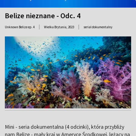
Belize nieznane - Odc. 4
|
|
Unknown Belize ep. 4
Wielka Brytania,
2023
serial dokumentalny
Mini - seria dokumentalna (4 odcinki), która przybliży
nam Belize - mały kraj w Ameryce Środkowej, leżący na