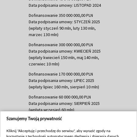
Data podpisania umowy: LISTOPAD 2024
Dofinansowanie 350 000 000,00 PLN
Data podpisania umowy: STYCZEŃ 2025
(wpłaty styczeń 90 mln, luty 130 mln,
marzec 130 mln)
Dofinansowanie 300 000 000,00 PLN
Data podpisania umowy: KWIECIEŃ 2025
(wpłaty kwiecień 150 mln, maj 140 mln,
czerwiec 10 mln)
Dofinansowanie 170 000 000,00 PLN
Data podpisania umowy: LIPIEC 2025
(wpłaty lipiec 160 mln, sierpień 10 mln)
Dofinansowanie 60 000 000,00 PLN
Data podpisania umowy: SIERPIEŃ 2025
(wpłata wrzesień 60 mln)
Szanujemy Twoją prywatność
Dofinansowanie 635 783 051,21 PLN
Data podpisania umowy: WRZESIEŃ 2025
Kliknij "Akceptuję i przechodzę do serwisu", aby wyrazić zgody na
(wpłata wrzesień 100 mln, październik 350
korzystanie z technologii automatycznego śledzenia i zbierania danych,