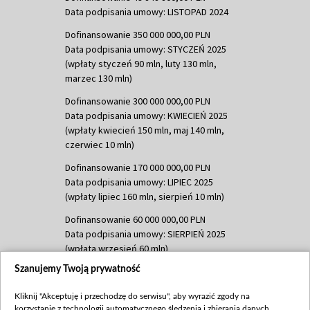
Data podpisania umowy: LISTOPAD 2024
Dofinansowanie 350 000 000,00 PLN
Data podpisania umowy: STYCZEŃ 2025
(wpłaty styczeń 90 mln, luty 130 mln,
marzec 130 mln)
Dofinansowanie 300 000 000,00 PLN
Data podpisania umowy: KWIECIEŃ 2025
(wpłaty kwiecień 150 mln, maj 140 mln,
czerwiec 10 mln)
Dofinansowanie 170 000 000,00 PLN
Data podpisania umowy: LIPIEC 2025
(wpłaty lipiec 160 mln, sierpień 10 mln)
Dofinansowanie 60 000 000,00 PLN
Data podpisania umowy: SIERPIEŃ 2025
(wpłata wrzesień 60 mln)
Szanujemy Twoją prywatność
Dofinansowanie 635 783 051,21 PLN
Data podpisania umowy: WRZESIEŃ 2025
Kliknij "Akceptuję i przechodzę do serwisu", aby wyrazić zgody na
(wpłata wrzesień 100 mln, październik 350
korzystanie z technologii automatycznego śledzenia i zbierania danych,