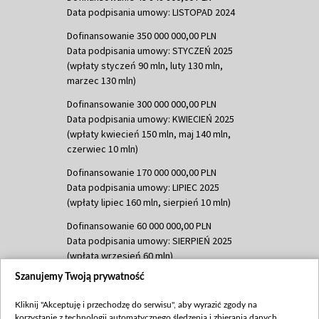
Data podpisania umowy: LISTOPAD 2024
Dofinansowanie 350 000 000,00 PLN
Data podpisania umowy: STYCZEŃ 2025
(wpłaty styczeń 90 mln, luty 130 mln,
marzec 130 mln)
Dofinansowanie 300 000 000,00 PLN
Data podpisania umowy: KWIECIEŃ 2025
(wpłaty kwiecień 150 mln, maj 140 mln,
czerwiec 10 mln)
Dofinansowanie 170 000 000,00 PLN
Data podpisania umowy: LIPIEC 2025
(wpłaty lipiec 160 mln, sierpień 10 mln)
Dofinansowanie 60 000 000,00 PLN
Data podpisania umowy: SIERPIEŃ 2025
(wpłata wrzesień 60 mln)
Szanujemy Twoją prywatność
Dofinansowanie 635 783 051,21 PLN
Data podpisania umowy: WRZESIEŃ 2025
Kliknij "Akceptuję i przechodzę do serwisu", aby wyrazić zgody na
(wpłata wrzesień 100 mln, październik 350
korzystanie z technologii automatycznego śledzenia i zbierania danych,