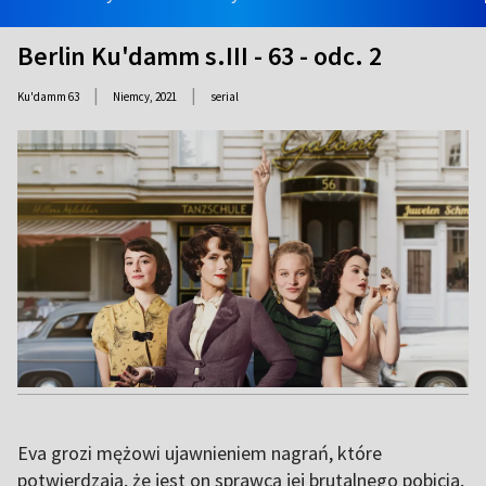
Berlin Ku'damm s.III - 63 - odc. 2
|
|
Ku'damm 63
Niemcy,
2021
serial
Eva grozi mężowi ujawnieniem nagrań, które
potwierdzają, że jest on sprawcą jej brutalnego pobicia,