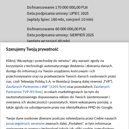
Dofinansowanie 170 000 000,00 PLN
Data podpisania umowy: LIPIEC 2025
(wpłaty lipiec 160 mln, sierpień 10 mln)
Dofinansowanie 60 000 000,00 PLN
Data podpisania umowy: SIERPIEŃ 2025
(wpłata wrzesień 60 mln)
Szanujemy Twoją prywatność
Dofinansowanie 635 783 051,21 PLN
Data podpisania umowy: WRZESIEŃ 2025
Kliknij "Akceptuję i przechodzę do serwisu", aby wyrazić zgody na
(wpłata wrzesień 100 mln, październik 350
korzystanie z technologii automatycznego śledzenia i zbierania danych,
mln, listopad 265 mln)
dostęp do informacji na Twoim urządzeniu końcowym i ich
przechowywanie oraz na przetwarzanie Twoich danych osobowych przez
Dofinansowanie 48 862 000,00 PLN
nas, czyli Telewizję Polską S.A. w likwidacji (zwaną dalej również „TVP”),
Data podpisania umowy: GRUDZIEŃ 2025
Zaufanych Partnerów z IAB* (1201 firm)
oraz pozostałych
Zaufanych
(wpłata grudzień 60,548 mln)
Partnerów TVP (93 firm)
, w celach marketingowych (w tym do
zautomatyzowanego dopasowania reklam do Twoich zainteresowań i
Dofinansowanie 900 000 000,00 PLN
mierzenia ich skuteczności) i pozostałych, które wskazujemy poniżej, a
Data podpisania umowy: LUTY 2026 (wpłata
także zgody na udostępnianie przez nas identyfikatora PPID do Google.
26 lutego 80 mln, 4 marca 370 mln,
8
kwiecień 180 mln, 7 maja 180 mln, 8
Twoje dane osobowe zbierane podczas odwiedzania przez Ciebie naszych
czerwca 90 mln)
poszczególnych serwisów
zwanych dalej „Portalem”, w tym informacje
zapisywane za pomocą technologii takich jak: pliki cookie, sygnalizatory