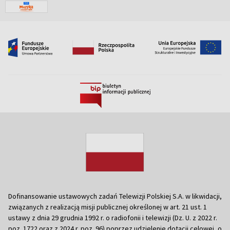
Dofinansowanie ustawowych zadań Telewizji Polskiej S.A. w likwidacji,
związanych z realizacją misji publicznej określonej w art. 21 ust. 1
ustawy z dnia 29 grudnia 1992 r. o radiofonii i telewizji (Dz. U. z 2022 r.
poz. 1722 oraz z 2024 r. poz. 96) poprzez udzielenie dotacji celowej, o