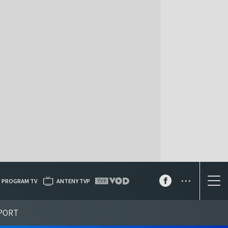
...
PROGRAM TV
ANTENY TVP
PORT