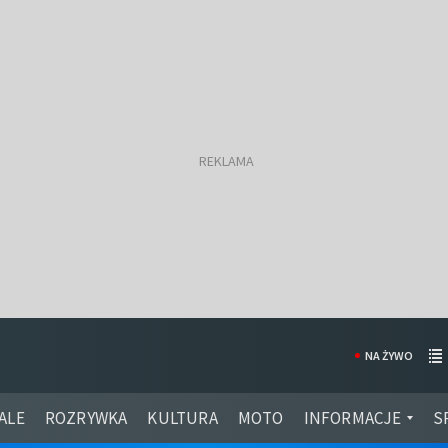
NA ŻYWO
ALE
ROZRYWKA
KULTURA
MOTO
INFORMACJE
S