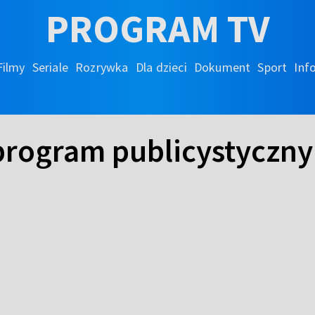
PROGRAM TV
Filmy
Seriale
Rozrywka
Dla dzieci
Dokument
Sport
Inf
program publicystyczny