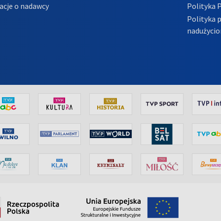
acje o nadawcy
Polityka 
Polityka 
nadużycio