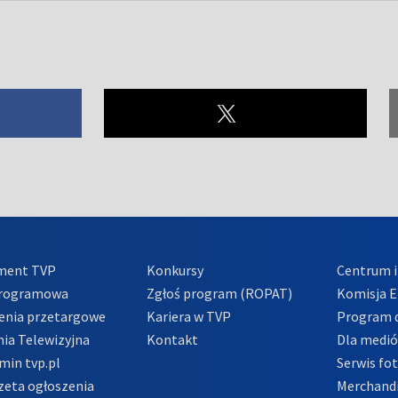
ment TVP
Konkursy
Centrum i
Programowa
Zgłoś program (ROPAT)
Komisja E
enia przetargowe
Kariera w TVP
Program d
ia Telewizyjna
Kontakt
Dla medi
min tvp.pl
Serwis fo
zeta ogłoszenia
Merchandi