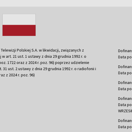
ewizji Polskiej S.A. w likwidacji, związanych z
Dofinan
j w art. 21 ust. 1 ustawy z dnia 29 grudnia 1992 r. o
Data po
r. poz. 1722 oraz z 2024 r. poz. 96) poprzez udzielenie
Dofinan
 31 ust. 2 ustawy z dnia 29 grudnia 1992 r. o radiofonii i
Data po
raz z 2024 r. poz. 96)
Dofinan
Data po
Dofinan
Data po
WRZESIE
Dofinan
Data po