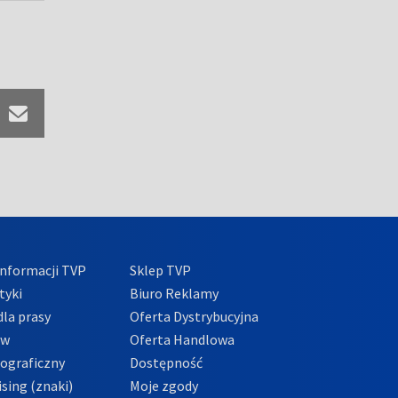
nformacji TVP
Sklep TVP
tyki
Biuro Reklamy
la prasy
Oferta Dystrybucyjna
ów
Oferta Handlowa
tograficzny
Dostępność
sing (znaki)
Moje zgody