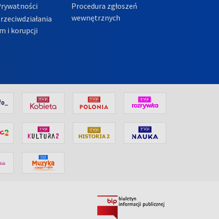
Prywatności
Procedura zgłoszeń
wewnętrznych
przeciwdziałania
m i korupcji