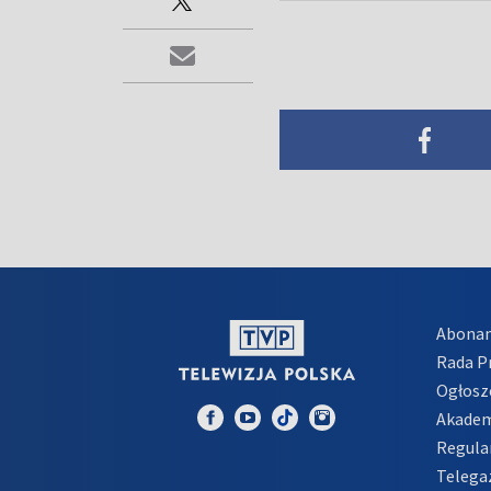
Abona
Rada 
Ogłosz
Akadem
Regula
Telega