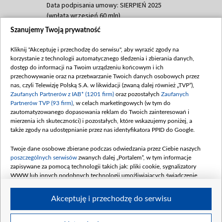
Data podpisania umowy: SIERPIEŃ 2025
(wpłata wrzesień 60 mln)
Szanujemy Twoją prywatność
Dofinansowanie 635 783 051,21 PLN
Data podpisania umowy: WRZESIEŃ 2025
Kliknij "Akceptuję i przechodzę do serwisu", aby wyrazić zgody na
(wpłata wrzesień 100 mln, październik 350
korzystanie z technologii automatycznego śledzenia i zbierania danych,
mln, listopad 265 mln)
dostęp do informacji na Twoim urządzeniu końcowym i ich
przechowywanie oraz na przetwarzanie Twoich danych osobowych przez
Dofinansowanie 48 862 000,00 PLN
nas, czyli Telewizję Polską S.A. w likwidacji (zwaną dalej również „TVP”),
Data podpisania umowy: GRUDZIEŃ 2025
Zaufanych Partnerów z IAB* (1201 firm)
oraz pozostałych
Zaufanych
(wpłata grudzień 60,548 mln)
Partnerów TVP (93 firm)
, w celach marketingowych (w tym do
zautomatyzowanego dopasowania reklam do Twoich zainteresowań i
Dofinansowanie 900 000 000,00 PLN
mierzenia ich skuteczności) i pozostałych, które wskazujemy poniżej, a
Data podpisania umowy: LUTY 2026 (wpłata
także zgody na udostępnianie przez nas identyfikatora PPID do Google.
26 lutego 80 mln, 4 marca 370 mln,
8
kwiecień 180 mln, 7 maja 180 mln, 8
Twoje dane osobowe zbierane podczas odwiedzania przez Ciebie naszych
czerwca 90 mln)
poszczególnych serwisów
zwanych dalej „Portalem”, w tym informacje
zapisywane za pomocą technologii takich jak: pliki cookie, sygnalizatory
Dofinansowanie 250 000 000,00 PLN
WWW lub innych podobnych technologii umożliwiających świadczenie
Data podpisania umowy LIPIEC 2026 (wpłata
dopasowanych i bezpiecznych usług, personalizację treści oraz reklam,
udostępnianie funkcji mediów społecznościowych oraz analizowanie ruchu
4 sierpnia 250 mln
Akceptuję i przechodzę do serwisu
w Internecie.
Twoje dane osobowe zbierane podczas odwiedzania przez Ciebie