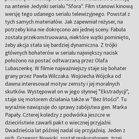
na antenie Jedynki serialu "Sfora". Film stanowi kinową
wersję tego udanego serialu telewizyjnego. Powstał z
tych samych materiałów. Jak zapewniał reżyser, na
potrzeby kina nie dokręcono ani jednej sceny. Fabuła
została przekonstruowana, niektóre wątki pominięto,
żeby akcja stała się bardziej dynamiczna. Z trójki
głównych bohaterów w serialu największy nacisk
położono na postać odtwarzaną przez Olafa
Lubaszenkę. W filmie najważniejszy staje się bohater
grany przez Pawła Wilczaka. Wojciecha Wójcika od
dawna interesował motyw zemsty i jej moralnych
skutków. Występował on w jego słynnej "Ekstradycji",
staje się motorem działania także w "Bez litości". Tu
wyraźnie nawiązuje do sprawy zabójstwa gen. Marka
Papały. Czterej koledzy z podwórka jeszcze w
dzieciństwie zawarli pakt o wiecznej przyjaźni.
Dwadzieścia lat później nadal się przyjaźnią. Jeden z
nich, Grzegorz Nowicki, został prokuratorem, trzej