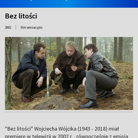
Bez litości
|
2002
film sensacyjny
"Bez litości" Wojciecha Wójcika (1943 - 2018) miał
premierę w telewizji w 2002 r. , równocześnie z emisją