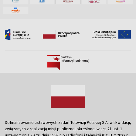
Dofinansowanie ustawowych zadań Telewizji Polskiej S.A. w likwidacji,
związanych z realizacją misji publicznej określonej w art. 21 ust. 1
ustawy z dnia 29 grudnia 1992 r. o radiofonii i telewizji (Dz. U. z 2022 r.