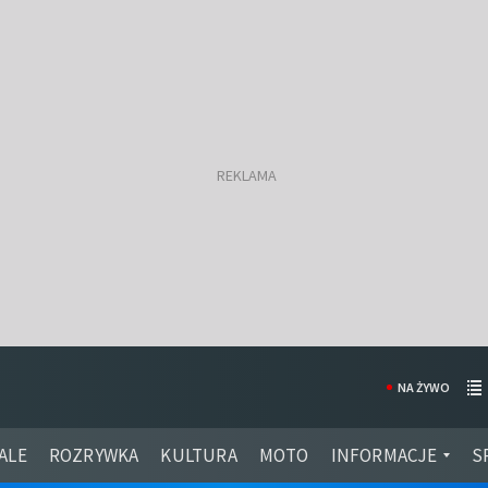
NA ŻYWO
ALE
ROZRYWKA
KULTURA
MOTO
INFORMACJE
S