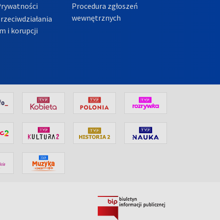
Prywatności
Procedura zgłoszeń
wewnętrznych
przeciwdziałania
m i korupcji