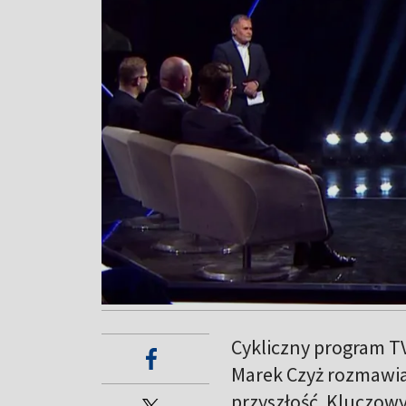
Cykliczny program TV
Marek Czyż rozmawia 
przyszłość. Kluczowy