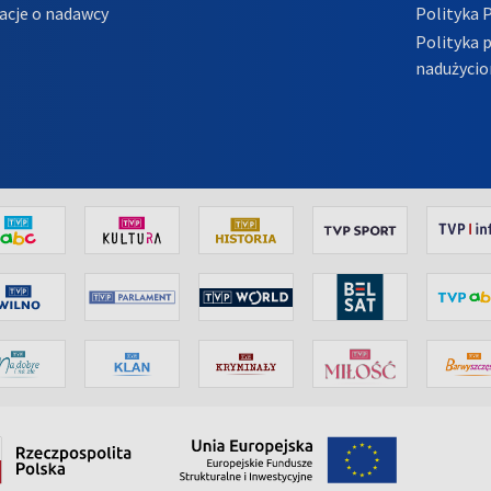
acje o nadawcy
Polityka 
Polityka 
nadużycio