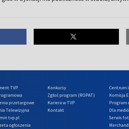
ment TVP
Konkursy
Centrum i
Programowa
Zgłoś program (ROPAT)
Komisja E
enia przetargowe
Kariera w TVP
Program d
ia Telewizyjna
Kontakt
Dla medi
min tvp.pl
Serwis fo
zeta ogłoszenia
Merchandi