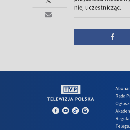
niej uczestnicząc.
Abona
Rada 
Ogłosz
Akadem
Regula
Telega