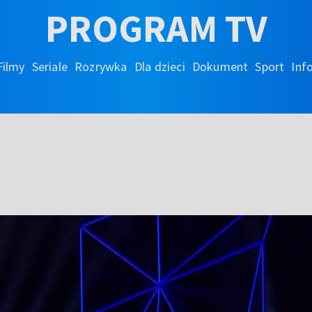
PROGRAM TV
Filmy
Seriale
Rozrywka
Dla dzieci
Dokument
Sport
Inf