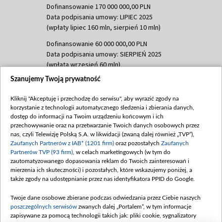
Dofinansowanie 170 000 000,00 PLN
Data podpisania umowy: LIPIEC 2025
(wpłaty lipiec 160 mln, sierpień 10 mln)
Dofinansowanie 60 000 000,00 PLN
Data podpisania umowy: SIERPIEŃ 2025
(wpłata wrzesień 60 mln)
Szanujemy Twoją prywatność
Dofinansowanie 635 783 051,21 PLN
Data podpisania umowy: WRZESIEŃ 2025
Kliknij "Akceptuję i przechodzę do serwisu", aby wyrazić zgody na
(wpłata wrzesień 100 mln, październik 350
korzystanie z technologii automatycznego śledzenia i zbierania danych,
mln, listopad 265 mln)
dostęp do informacji na Twoim urządzeniu końcowym i ich
przechowywanie oraz na przetwarzanie Twoich danych osobowych przez
Dofinansowanie 48 862 000,00 PLN
nas, czyli Telewizję Polską S.A. w likwidacji (zwaną dalej również „TVP”),
Data podpisania umowy: GRUDZIEŃ 2025
Zaufanych Partnerów z IAB* (1201 firm)
oraz pozostałych
Zaufanych
(wpłata grudzień 60,548 mln)
Partnerów TVP (93 firm)
, w celach marketingowych (w tym do
zautomatyzowanego dopasowania reklam do Twoich zainteresowań i
Dofinansowanie 900 000 000,00 PLN
mierzenia ich skuteczności) i pozostałych, które wskazujemy poniżej, a
Data podpisania umowy: LUTY 2026 (wpłata
także zgody na udostępnianie przez nas identyfikatora PPID do Google.
26 lutego 80 mln, 4 marca 370 mln,
8
kwiecień 180 mln, 7 maja 180 mln, 8
Twoje dane osobowe zbierane podczas odwiedzania przez Ciebie naszych
czerwca 90 mln)
poszczególnych serwisów
zwanych dalej „Portalem”, w tym informacje
zapisywane za pomocą technologii takich jak: pliki cookie, sygnalizatory