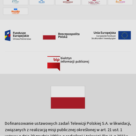
Dofinansowanie ustawowych zadań Telewizji Polskiej S.A. w likwidacji,
związanych z realizacją misji publicznej określonej w art. 21 ust. 1
ustawy z dnia 29 grudnia 1992 r. o radiofonii i telewizji (Dz. U. z 2022 r.