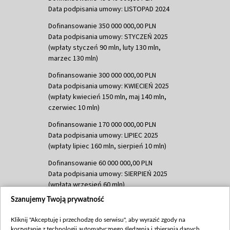
Data podpisania umowy: LISTOPAD 2024
Dofinansowanie 350 000 000,00 PLN
Data podpisania umowy: STYCZEŃ 2025
(wpłaty styczeń 90 mln, luty 130 mln,
marzec 130 mln)
Dofinansowanie 300 000 000,00 PLN
Data podpisania umowy: KWIECIEŃ 2025
(wpłaty kwiecień 150 mln, maj 140 mln,
czerwiec 10 mln)
Dofinansowanie 170 000 000,00 PLN
Data podpisania umowy: LIPIEC 2025
(wpłaty lipiec 160 mln, sierpień 10 mln)
Dofinansowanie 60 000 000,00 PLN
Data podpisania umowy: SIERPIEŃ 2025
(wpłata wrzesień 60 mln)
Szanujemy Twoją prywatność
Dofinansowanie 635 783 051,21 PLN
Data podpisania umowy: WRZESIEŃ 2025
Kliknij "Akceptuję i przechodzę do serwisu", aby wyrazić zgody na
(wpłata wrzesień 100 mln, październik 350
korzystanie z technologii automatycznego śledzenia i zbierania danych,