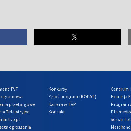
ment TVP
Konkursy
Centrum i
Programowa
Zgłoś program (ROPAT)
Komisja E
enia przetargowe
Kariera w TVP
Program d
ia Telewizyjna
Kontakt
Dla medi
min tvp.pl
Serwis fo
zeta ogłoszenia
Merchandi