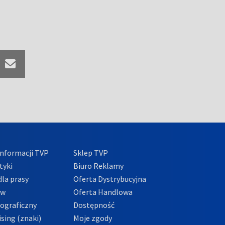
nformacji TVP
Sklep TVP
tyki
Biuro Reklamy
la prasy
Oferta Dystrybucyjna
ów
Oferta Handlowa
tograficzny
Dostępność
sing (znaki)
Moje zgody