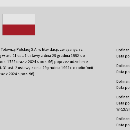
ewizji Polskiej S.A. w likwidacji, związanych z
Dofinan
j w art. 21 ust. 1 ustawy z dnia 29 grudnia 1992 r. o
Data po
r. poz. 1722 oraz z 2024 r. poz. 96) poprzez udzielenie
Dofinan
 31 ust. 2 ustawy z dnia 29 grudnia 1992 r. o radiofonii i
Data po
raz z 2024 r. poz. 96)
Dofinan
Data po
Dofinan
Data po
WRZESIE
Dofinan
Data po