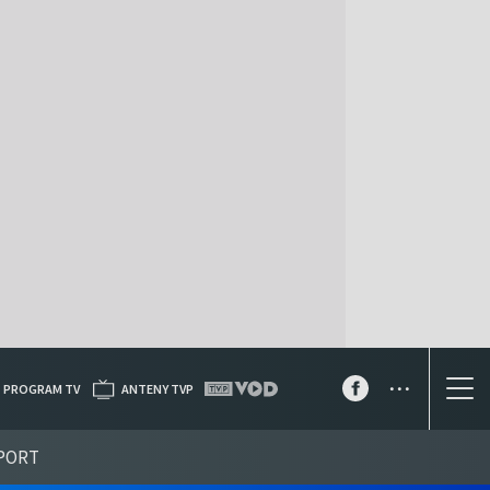
...
PROGRAM TV
ANTENY TVP
PORT