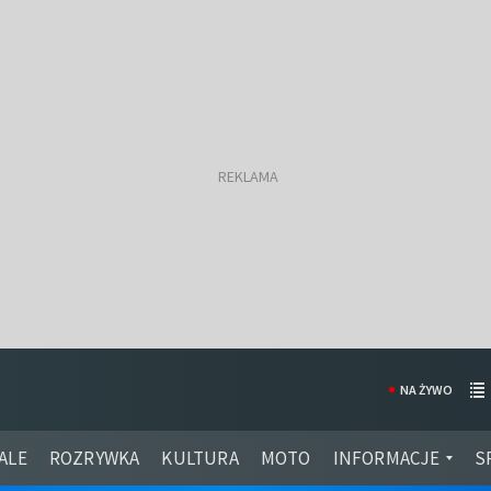
NA ŻYWO
ALE
ROZRYWKA
KULTURA
MOTO
INFORMACJE
S