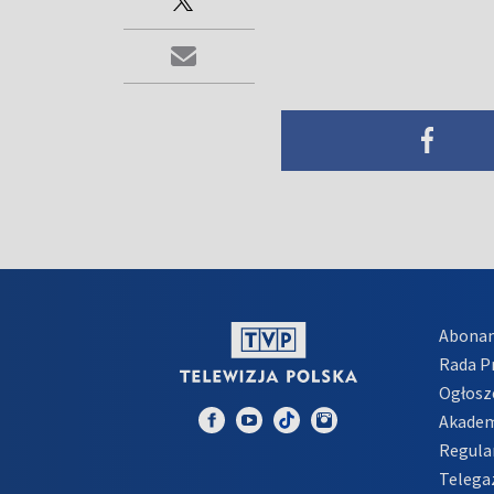
Abona
Rada 
Ogłosz
Akadem
Regula
Telega