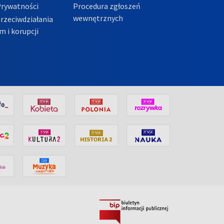
Prywatności
Procedura zgłoszeń
wewnętrznych
przeciwdziałania
m i korupcji