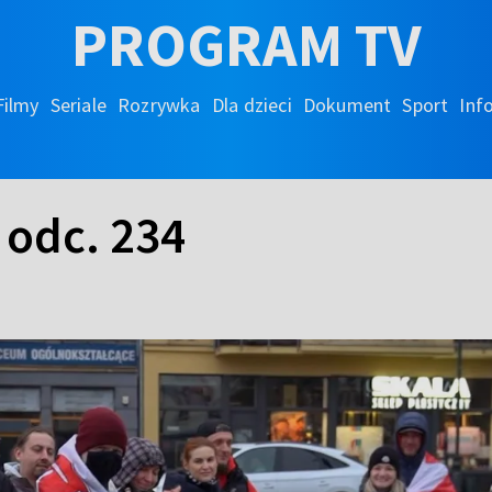
PROGRAM TV
Filmy
Seriale
Rozrywka
Dla dzieci
Dokument
Sport
Inf
- odc. 234