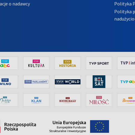
acje o nadawcy
Polityka 
Polityka 
nadużycio