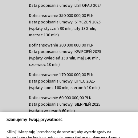
Data podpisania umowy: LISTOPAD 2024
Dofinansowanie 350 000 000,00 PLN
Data podpisania umowy: STYCZEŃ 2025
(wpłaty styczeń 90 mln, luty 130 mln,
marzec 130 mln)
Dofinansowanie 300 000 000,00 PLN
Data podpisania umowy: KWIECIEŃ 2025
(wpłaty kwiecień 150 mln, maj 140 mln,
czerwiec 10 mln)
Dofinansowanie 170 000 000,00 PLN
Data podpisania umowy: LIPIEC 2025
(wpłaty lipiec 160 mln, sierpień 10 mln)
Dofinansowanie 60 000 000,00 PLN
Data podpisania umowy: SIERPIEŃ 2025
(wpłata wrzesień 60 mln)
Szanujemy Twoją prywatność
Dofinansowanie 635 783 051,21 PLN
Data podpisania umowy: WRZESIEŃ 2025
Kliknij "Akceptuję i przechodzę do serwisu", aby wyrazić zgody na
(wpłata wrzesień 100 mln, październik 350
korzystanie z technologii automatycznego śledzenia i zbierania danych,