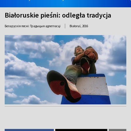
Białoruskie pieśni: odległa tradycja
|
Беларускія песні: Традыцыя адлегласці
Białoruś,
2016