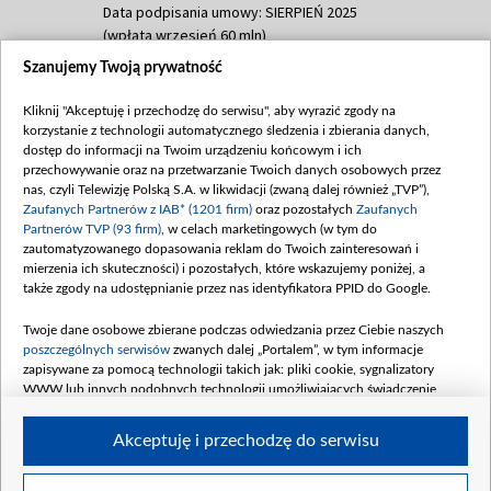
Data podpisania umowy: SIERPIEŃ 2025
(wpłata wrzesień 60 mln)
Szanujemy Twoją prywatność
Dofinansowanie 635 783 051,21 PLN
Data podpisania umowy: WRZESIEŃ 2025
Kliknij "Akceptuję i przechodzę do serwisu", aby wyrazić zgody na
(wpłata wrzesień 100 mln, październik 350
korzystanie z technologii automatycznego śledzenia i zbierania danych,
mln, listopad 265 mln)
dostęp do informacji na Twoim urządzeniu końcowym i ich
przechowywanie oraz na przetwarzanie Twoich danych osobowych przez
Dofinansowanie 48 862 000,00 PLN
nas, czyli Telewizję Polską S.A. w likwidacji (zwaną dalej również „TVP”),
Data podpisania umowy: GRUDZIEŃ 2025
Zaufanych Partnerów z IAB* (1201 firm)
oraz pozostałych
Zaufanych
(wpłata grudzień 60,548 mln)
Partnerów TVP (93 firm)
, w celach marketingowych (w tym do
zautomatyzowanego dopasowania reklam do Twoich zainteresowań i
Dofinansowanie 900 000 000,00 PLN
mierzenia ich skuteczności) i pozostałych, które wskazujemy poniżej, a
Data podpisania umowy: LUTY 2026 (wpłata
także zgody na udostępnianie przez nas identyfikatora PPID do Google.
26 lutego 80 mln, 4 marca 370 mln,
8
kwiecień 180 mln, 7 maja 180 mln, 8
Twoje dane osobowe zbierane podczas odwiedzania przez Ciebie naszych
czerwca 90 mln)
poszczególnych serwisów
zwanych dalej „Portalem”, w tym informacje
zapisywane za pomocą technologii takich jak: pliki cookie, sygnalizatory
Dofinansowanie 250 000 000,00 PLN
WWW lub innych podobnych technologii umożliwiających świadczenie
Data podpisania umowy LIPIEC 2026 (wpłata
dopasowanych i bezpiecznych usług, personalizację treści oraz reklam,
udostępnianie funkcji mediów społecznościowych oraz analizowanie ruchu
4 sierpnia 250 mln
Akceptuję i przechodzę do serwisu
w Internecie.
Twoje dane osobowe zbierane podczas odwiedzania przez Ciebie