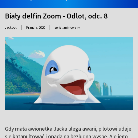
Biały delfin Zoom - Odlot, odc. 8
|
|
Jackpot
Francja,
2020
serial animowany
Gdy mała awionetka Jacka ulega awarii, pilotowi udaje
się katapultować i opada na bezludną wyspę. Ale jego