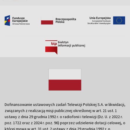
Dofinansowanie ustawowych zadań Telewizji Polskiej S.A. w likwidacji,
związanych z realizacją misji publicznej określonej w art. 21 ust. 1
ustawy z dnia 29 grudnia 1992 r. o radiofonii i telewizji (Dz. U. z 2022 r.
poz. 1722 oraz z 2024 r. poz. 96) poprzez udzielenie dotacji celowej, o
której mowa w art. 31 ust. 2 ustawy z dnia 29 grudnia 1992 r. o