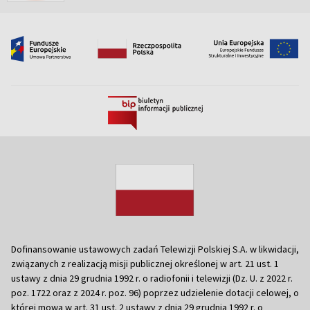
Dofinansowanie ustawowych zadań Telewizji Polskiej S.A. w likwidacji,
związanych z realizacją misji publicznej określonej w art. 21 ust. 1
ustawy z dnia 29 grudnia 1992 r. o radiofonii i telewizji (Dz. U. z 2022 r.
poz. 1722 oraz z 2024 r. poz. 96) poprzez udzielenie dotacji celowej, o
której mowa w art. 31 ust. 2 ustawy z dnia 29 grudnia 1992 r. o