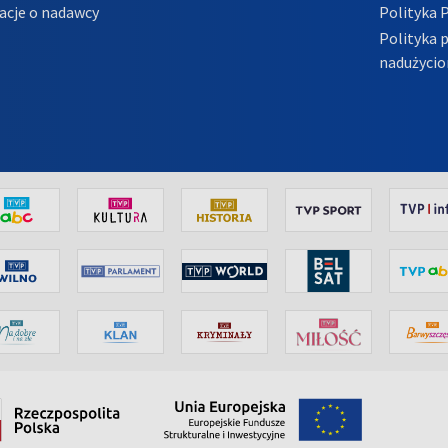
acje o nadawcy
Polityka 
Polityka 
nadużycio