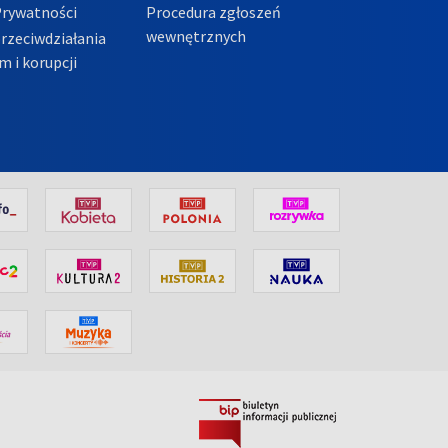
Prywatności
Procedura zgłoszeń
wewnętrznych
przeciwdziałania
m i korupcji