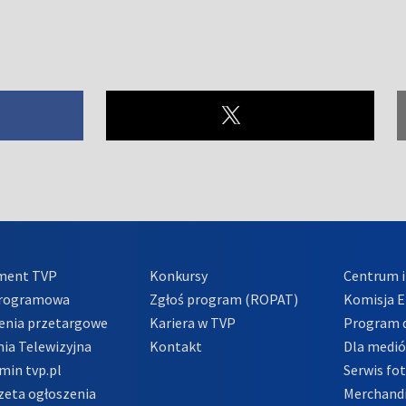
ment TVP
Konkursy
Centrum i
Programowa
Zgłoś program (ROPAT)
Komisja E
enia przetargowe
Kariera w TVP
Program d
ia Telewizyjna
Kontakt
Dla medi
min tvp.pl
Serwis fo
zeta ogłoszenia
Merchandi