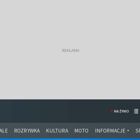
NA ŻYWO
ALE
ROZRYWKA
KULTURA
MOTO
INFORMACJE
S