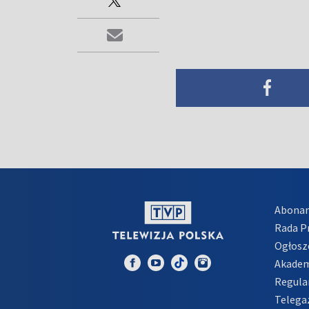
Abona
Rada 
Ogłosz
Akadem
Regula
Telega