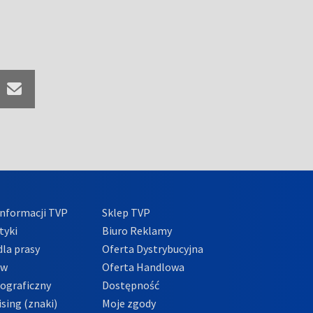
nformacji TVP
Sklep TVP
tyki
Biuro Reklamy
la prasy
Oferta Dystrybucyjna
ów
Oferta Handlowa
tograficzny
Dostępność
sing (znaki)
Moje zgody