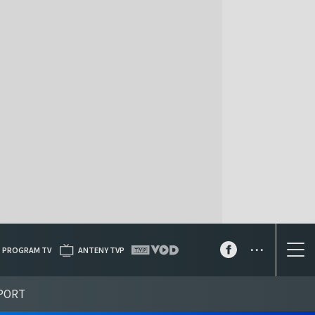
...
PROGRAM TV
ANTENY TVP
PORT