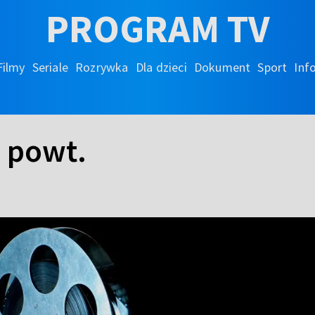
PROGRAM TV
Filmy
Seriale
Rozrywka
Dla dzieci
Dokument
Sport
Inf
- powt.