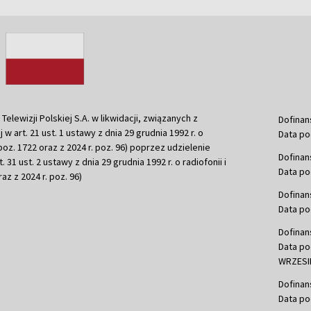
ewizji Polskiej S.A. w likwidacji, związanych z
Dofinan
j w art. 21 ust. 1 ustawy z dnia 29 grudnia 1992 r. o
Data po
r. poz. 1722 oraz z 2024 r. poz. 96) poprzez udzielenie
Dofinan
 31 ust. 2 ustawy z dnia 29 grudnia 1992 r. o radiofonii i
Data po
raz z 2024 r. poz. 96)
Dofinan
Data po
Dofinan
Data po
WRZESIE
Dofinan
Data po