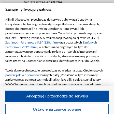
(wpłata wrzesień 60 mln)
Szanujemy Twoją prywatność
Dofinansowanie 635 783 051,21 PLN
Data podpisania umowy: WRZESIEŃ 2025
Kliknij "Akceptuję i przechodzę do serwisu", aby wyrazić zgody na
(wpłata wrzesień 100 mln, październik 350
korzystanie z technologii automatycznego śledzenia i zbierania danych,
mln, listopad 265 mln)
dostęp do informacji na Twoim urządzeniu końcowym i ich
przechowywanie oraz na przetwarzanie Twoich danych osobowych przez
Dofinansowanie 48 862 000,00 PLN
nas, czyli Telewizję Polską S.A. w likwidacji (zwaną dalej również „TVP”),
Data podpisania umowy: GRUDZIEŃ 2025
Zaufanych Partnerów z IAB* (1201 firm)
oraz pozostałych
Zaufanych
(wpłata grudzień 60,548 mln)
Partnerów TVP (93 firm)
, w celach marketingowych (w tym do
zautomatyzowanego dopasowania reklam do Twoich zainteresowań i
Dofinansowanie 900 000 000,00 PLN
mierzenia ich skuteczności) i pozostałych, które wskazujemy poniżej, a
Data podpisania umowy: LUTY 2026 (wpłata
także zgody na udostępnianie przez nas identyfikatora PPID do Google.
26 lutego 80 mln, 4 marca 370 mln,
8
kwiecień 180 mln, 7 maja 180 mln, 8
Twoje dane osobowe zbierane podczas odwiedzania przez Ciebie naszych
czerwca 90 mln)
poszczególnych serwisów
zwanych dalej „Portalem”, w tym informacje
zapisywane za pomocą technologii takich jak: pliki cookie, sygnalizatory
Dofinansowanie 250 000 000,00 PLN
WWW lub innych podobnych technologii umożliwiających świadczenie
Data podpisania umowy LIPIEC 2026 (wpłata
dopasowanych i bezpiecznych usług, personalizację treści oraz reklam,
udostępnianie funkcji mediów społecznościowych oraz analizowanie ruchu
4 sierpnia 250 mln
Akceptuję i przechodzę do serwisu
w Internecie.
Twoje dane osobowe zbierane podczas odwiedzania przez Ciebie
Ustawienia zaawansowane
poszczególnych serwisów
na Portalu, takie jak adresy IP, identyfikatory