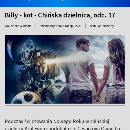
Billy - kot - Chińska dzielnica, odc. 17
|
|
Wok on the Wildside
Wielka Brytania, Francja,
2001
serial animowany
Podczas świętowania Nowego Roku w chińskiej
dzielnicy Królewna spodobała się Cesarzowi Qwan Lo,