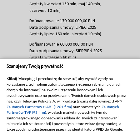
(wpłaty kwiecień 150 mln, maj 140 mln,
czerwiec 10 mln)
Dofinansowanie 170 000 000,00 PLN
Data podpisania umowy: LIPIEC 2025
(wpłaty lipiec 160 mln, sierpień 10 mln)
Dofinansowanie 60 000 000,00 PLN
Data podpisania umowy: SIERPIEŃ 2025
(wpłata wrzesień 60 mln)
Szanujemy Twoją prywatność
Dofinansowanie 635 783 051,21 PLN
Data podpisania umowy: WRZESIEŃ 2025
Kliknij "Akceptuję i przechodzę do serwisu", aby wyrazić zgody na
(wpłata wrzesień 100 mln, październik 350
korzystanie z technologii automatycznego śledzenia i zbierania danych,
mln, listopad 265 mln)
dostęp do informacji na Twoim urządzeniu końcowym i ich
przechowywanie oraz na przetwarzanie Twoich danych osobowych przez
Dofinansowanie 48 862 000,00 PLN
nas, czyli Telewizję Polską S.A. w likwidacji (zwaną dalej również „TVP”),
Data podpisania umowy: GRUDZIEŃ 2025
Zaufanych Partnerów z IAB* (1201 firm)
oraz pozostałych
Zaufanych
(wpłata grudzień 60,548 mln)
Partnerów TVP (93 firm)
, w celach marketingowych (w tym do
zautomatyzowanego dopasowania reklam do Twoich zainteresowań i
Dofinansowanie 900 000 000,00 PLN
mierzenia ich skuteczności) i pozostałych, które wskazujemy poniżej, a
Data podpisania umowy: LUTY 2026 (wpłata
także zgody na udostępnianie przez nas identyfikatora PPID do Google.
26 lutego 80 mln, 4 marca 370 mln,
8