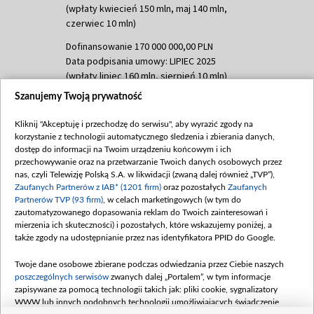
(wpłaty kwiecień 150 mln, maj 140 mln,
czerwiec 10 mln)
Dofinansowanie 170 000 000,00 PLN
Data podpisania umowy: LIPIEC 2025
(wpłaty lipiec 160 mln, sierpień 10 mln)
Szanujemy Twoją prywatność
Dofinansowanie 60 000 000,00 PLN
Data podpisania umowy: SIERPIEŃ 2025
Kliknij "Akceptuję i przechodzę do serwisu", aby wyrazić zgody na
(wpłata wrzesień 60 mln)
korzystanie z technologii automatycznego śledzenia i zbierania danych,
Dofinansowanie 635 783 051,21 PLN
dostęp do informacji na Twoim urządzeniu końcowym i ich
przechowywanie oraz na przetwarzanie Twoich danych osobowych przez
Data podpisania umowy: WRZESIEŃ 2025
nas, czyli Telewizję Polską S.A. w likwidacji (zwaną dalej również „TVP”),
(wpłata wrzesień 100 mln, październik 350
Zaufanych Partnerów z IAB* (1201 firm)
oraz pozostałych
Zaufanych
mln, listopad 265 mln)
Partnerów TVP (93 firm)
, w celach marketingowych (w tym do
zautomatyzowanego dopasowania reklam do Twoich zainteresowań i
Dofinansowanie 48 862 000,00 PLN
mierzenia ich skuteczności) i pozostałych, które wskazujemy poniżej, a
Data podpisania umowy: GRUDZIEŃ 2025
także zgody na udostępnianie przez nas identyfikatora PPID do Google.
(wpłata grudzień 60,548 mln)
Twoje dane osobowe zbierane podczas odwiedzania przez Ciebie naszych
Dofinansowanie 900 000 000,00 PLN
poszczególnych serwisów
zwanych dalej „Portalem”, w tym informacje
Data podpisania umowy: LUTY 2026 (wpłata
zapisywane za pomocą technologii takich jak: pliki cookie, sygnalizatory
26 lutego 80 mln, 4 marca 370 mln,
8
WWW lub innych podobnych technologii umożliwiających świadczenie