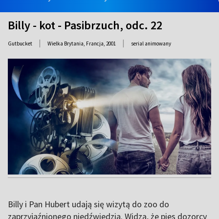
Billy - kot - Pasibrzuch, odc. 22
|
|
Gutbucket
Wielka Brytania, Francja,
2001
serial animowany
Billy i Pan Hubert udają się wizytą do zoo do
zaprzyjaźnionego niedźwiedzia. Widzą, że pies dozorcy