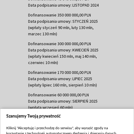
Data podpisania umowy: LISTOPAD 2024
Dofinansowanie 350 000 000,00 PLN
Data podpisania umowy: STYCZEŃ 2025
(wpłaty styczeń 90 mln, luty 130 mln,
marzec 130 mln)
Dofinansowanie 300 000 000,00 PLN
Data podpisania umowy: KWIECIEŃ 2025
(wpłaty kwiecień 150 mln, maj 140 mln,
czerwiec 10 mln)
Dofinansowanie 170 000 000,00 PLN
Data podpisania umowy: LIPIEC 2025
(wpłaty lipiec 160 mln, sierpień 10 mln)
Dofinansowanie 60 000 000,00 PLN
Data podpisania umowy: SIERPIEŃ 2025
(wpłata wrzesień 60 mln)
Szanujemy Twoją prywatność
Dofinansowanie 635 783 051,21 PLN
Data podpisania umowy: WRZESIEŃ 2025
Kliknij "Akceptuję i przechodzę do serwisu", aby wyrazić zgody na
(wpłata wrzesień 100 mln, październik 350
korzystanie z technologii automatycznego śledzenia i zbierania danych,