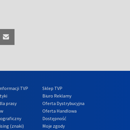
nformacji TVP
Sklep TVP
tyki
Biuro Reklamy
la prasy
Oferta Dystrybucyjna
ów
Oferta Handlowa
tograficzny
Dostępność
sing (znaki)
Moje zgody