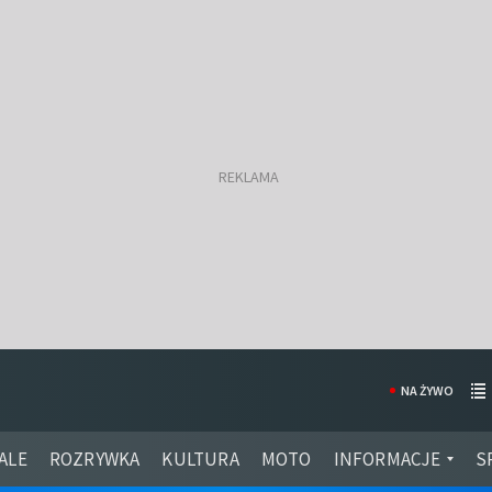
NA ŻYWO
ALE
ROZRYWKA
KULTURA
MOTO
INFORMACJE
S