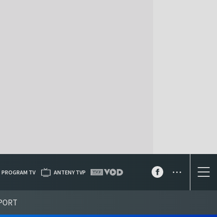
...
PROGRAM TV
ANTENY TVP
PORT