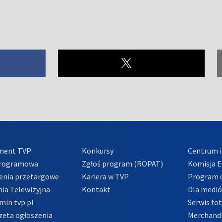
ment TVP
Konkursy
Centrum i
Programowa
Zgłoś program (ROPAT)
Komisja E
enia przetargowe
Kariera w TVP
Program d
ia Telewizyjna
Kontakt
Dla medi
min tvp.pl
Serwis fo
zeta ogłoszenia
Merchandi