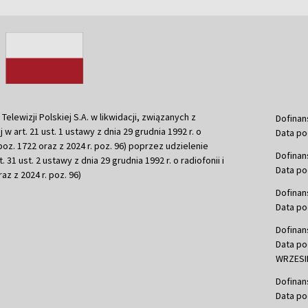
ewizji Polskiej S.A. w likwidacji, związanych z
Dofinan
j w art. 21 ust. 1 ustawy z dnia 29 grudnia 1992 r. o
Data po
r. poz. 1722 oraz z 2024 r. poz. 96) poprzez udzielenie
Dofinan
 31 ust. 2 ustawy z dnia 29 grudnia 1992 r. o radiofonii i
Data po
raz z 2024 r. poz. 96)
Dofinan
Data po
Dofinan
Data po
WRZESIE
Dofinan
Data po