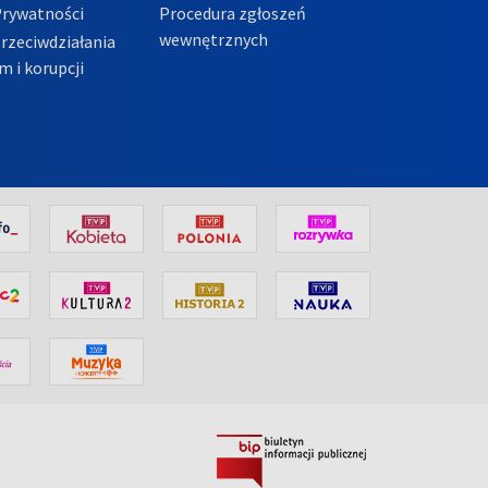
Prywatności
Procedura zgłoszeń
wewnętrznych
przeciwdziałania
m i korupcji