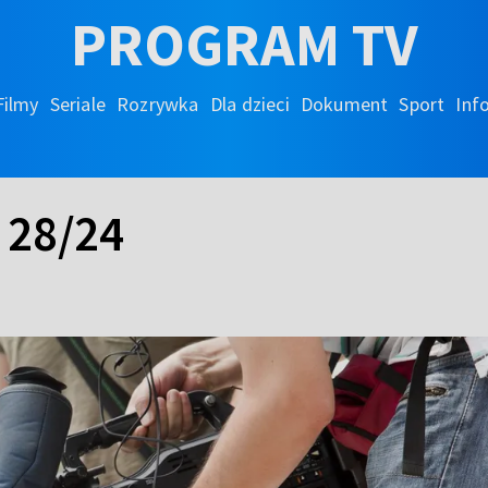
PROGRAM TV
Filmy
Seriale
Rozrywka
Dla dzieci
Dokument
Sport
Inf
- 28/24