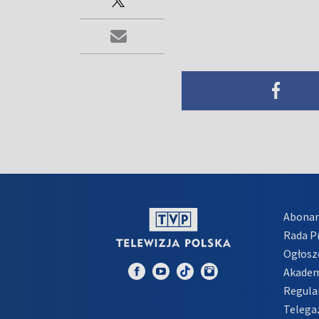
Abona
Rada 
Ogłosz
Akadem
Regula
Telega