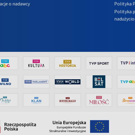
acje o nadawcy
Polityka 
Polityka 
nadużycio