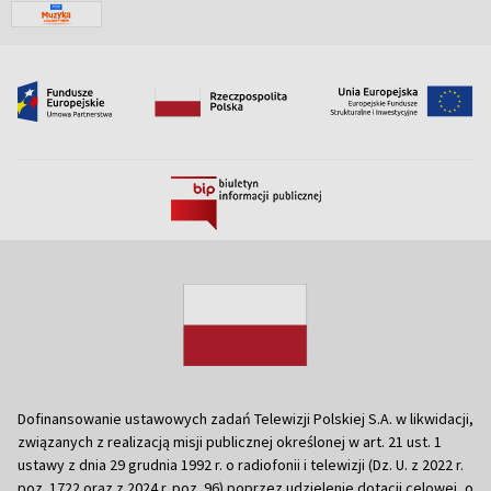
Dofinansowanie ustawowych zadań Telewizji Polskiej S.A. w likwidacji,
związanych z realizacją misji publicznej określonej w art. 21 ust. 1
ustawy z dnia 29 grudnia 1992 r. o radiofonii i telewizji (Dz. U. z 2022 r.
poz. 1722 oraz z 2024 r. poz. 96) poprzez udzielenie dotacji celowej, o