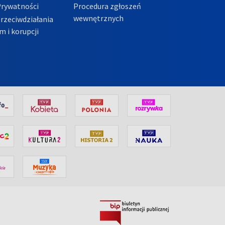
Prywatności
Procedura zgłoszeń
wewnętrznych
przeciwdziałania
m i korupcji