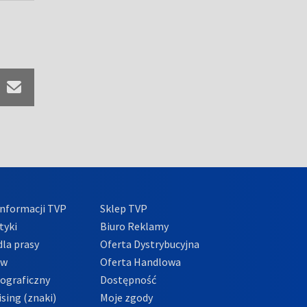
nformacji TVP
Sklep TVP
tyki
Biuro Reklamy
la prasy
Oferta Dystrybucyjna
ów
Oferta Handlowa
tograficzny
Dostępność
sing (znaki)
Moje zgody