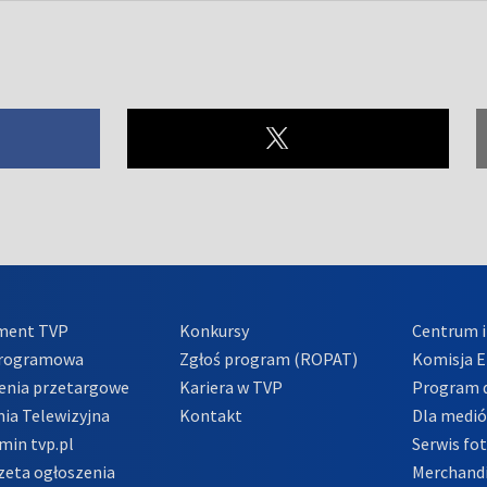
ment TVP
Konkursy
Centrum i
Programowa
Zgłoś program (ROPAT)
Komisja E
enia przetargowe
Kariera w TVP
Program d
ia Telewizyjna
Kontakt
Dla medi
min tvp.pl
Serwis fo
zeta ogłoszenia
Merchandi