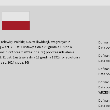
ewizji Polskiej S.A. w likwidacji, związanych z
Dofinan
j w art. 21 ust. 1 ustawy z dnia 29 grudnia 1992 r. o
Data po
r. poz. 1722 oraz z 2024 r. poz. 96) poprzez udzielenie
Dofinan
 31 ust. 2 ustawy z dnia 29 grudnia 1992 r. o radiofonii i
Data po
raz z 2024 r. poz. 96)
Dofinan
Data po
Dofinan
Data po
WRZESIE
Dofinan
Data po