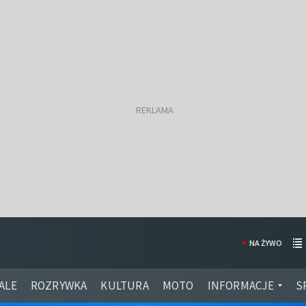
NA ŻYWO
ALE
ROZRYWKA
KULTURA
MOTO
INFORMACJE
S