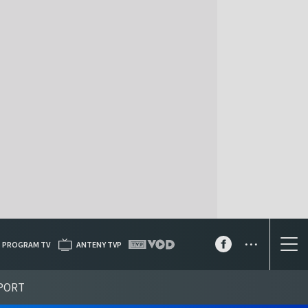
...
PROGRAM TV
ANTENY TVP
PORT