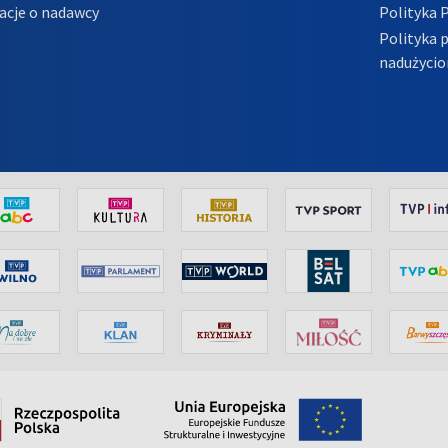
acje o nadawcy
Polityka 
Polityka 
nadużycio