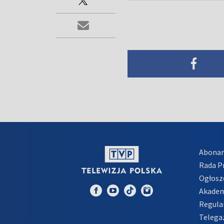
Abona
Rada 
Ogłosz
Akadem
Regula
Telega