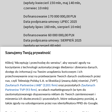
(wpłaty kwiecień 150 mln, maj 140 mln,
czerwiec 10 mln)
Dofinansowanie 170 000 000,00 PLN
Data podpisania umowy: LIPIEC 2025
(wpłaty lipiec 160 mln, sierpień 10 mln)
Dofinansowanie 60 000 000,00 PLN
Data podpisania umowy: SIERPIEŃ 2025
(wpłata wrzesień 60 mln)
Szanujemy Twoją prywatność
Dofinansowanie 635 783 051,21 PLN
Data podpisania umowy: WRZESIEŃ 2025
Kliknij "Akceptuję i przechodzę do serwisu", aby wyrazić zgody na
(wpłata wrzesień 100 mln, październik 350
korzystanie z technologii automatycznego śledzenia i zbierania danych,
mln, listopad 265 mln)
dostęp do informacji na Twoim urządzeniu końcowym i ich
przechowywanie oraz na przetwarzanie Twoich danych osobowych przez
Dofinansowanie 48 862 000,00 PLN
nas, czyli Telewizję Polską S.A. w likwidacji (zwaną dalej również „TVP”),
Data podpisania umowy: GRUDZIEŃ 2025
Zaufanych Partnerów z IAB* (1201 firm)
oraz pozostałych
Zaufanych
(wpłata grudzień 60,548 mln)
Partnerów TVP (93 firm)
, w celach marketingowych (w tym do
zautomatyzowanego dopasowania reklam do Twoich zainteresowań i
Dofinansowanie 900 000 000,00 PLN
mierzenia ich skuteczności) i pozostałych, które wskazujemy poniżej, a
Data podpisania umowy: LUTY 2026 (wpłata
także zgody na udostępnianie przez nas identyfikatora PPID do Google.
26 lutego 80 mln, 4 marca 370 mln,
8