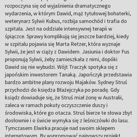
rozpoczyna się od wyjaśnienia dramatycznego
wydarzenia, w którym Dawid, mąż tytułowej bohaterki,
weterynarz Sylwii Kubus, rozbija samochód i trafia do
szpitala. Jest na oddziale intensywnej terapii w
śpiączce. Sprawy komplikują się jeszcze bardziej, kiedy
w szpitalu pojawia się Marta Retzer, która wyznaje
Sylwii, że jest w ciąży z Dawidem. Jasiunia i doktor Fus
proponują Sylwii, żeby zamieszkała z nimi, dopóki
Dawid się nie wybudzi. Wójt Traczyk spotyka się z
japońskim inwestorem Tanaką. Japończyk przedstawia
bardzo ambitne plany rozwoju Majaków. Sydney Struś
przychodzi do księdza Błażejczyka po poradę. Gdy
ksiądz dowiaduje się, że Struś miał żonę w Australii,
zaleca w ramach pokuty oczyszczenie duszy i
środowiska, które go otacza. Struś bierze te słowa zbyt
dosłownie i o świcie wymyka się z leśniczówki do lasu.
Tymczasem Elwirka pracuje nad swoim sklepem
internetowym. By wypromować najnowszy projekt,