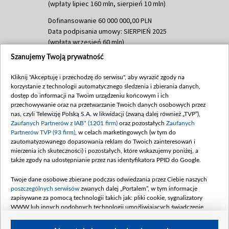
(wpłaty lipiec 160 mln, sierpień 10 mln)
Dofinansowanie 60 000 000,00 PLN
Data podpisania umowy: SIERPIEŃ 2025
(wpłata wrzesień 60 mln)
Szanujemy Twoją prywatność
Dofinansowanie 635 783 051,21 PLN
Data podpisania umowy: WRZESIEŃ 2025
Kliknij "Akceptuję i przechodzę do serwisu", aby wyrazić zgody na
(wpłata wrzesień 100 mln, październik 350
korzystanie z technologii automatycznego śledzenia i zbierania danych,
mln, listopad 265 mln)
dostęp do informacji na Twoim urządzeniu końcowym i ich
przechowywanie oraz na przetwarzanie Twoich danych osobowych przez
Dofinansowanie 48 862 000,00 PLN
nas, czyli Telewizję Polską S.A. w likwidacji (zwaną dalej również „TVP”),
Data podpisania umowy: GRUDZIEŃ 2025
Zaufanych Partnerów z IAB* (1201 firm)
oraz pozostałych
Zaufanych
(wpłata grudzień 60,548 mln)
Partnerów TVP (93 firm)
, w celach marketingowych (w tym do
zautomatyzowanego dopasowania reklam do Twoich zainteresowań i
Dofinansowanie 900 000 000,00 PLN
mierzenia ich skuteczności) i pozostałych, które wskazujemy poniżej, a
Data podpisania umowy: LUTY 2026 (wpłata
także zgody na udostępnianie przez nas identyfikatora PPID do Google.
26 lutego 80 mln, 4 marca 370 mln,
8
kwiecień 180 mln, 7 maja 180 mln, 8
Twoje dane osobowe zbierane podczas odwiedzania przez Ciebie naszych
czerwca 90 mln)
poszczególnych serwisów
zwanych dalej „Portalem”, w tym informacje
zapisywane za pomocą technologii takich jak: pliki cookie, sygnalizatory
Dofinansowanie 250 000 000,00 PLN
WWW lub innych podobnych technologii umożliwiających świadczenie
Data podpisania umowy LIPIEC 2026 (wpłata
dopasowanych i bezpiecznych usług, personalizację treści oraz reklam,
udostępnianie funkcji mediów społecznościowych oraz analizowanie ruchu
4 sierpnia 250 mln