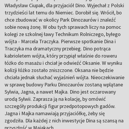
Władysław Ciupak, dla przyjaciół Dino. Wyjechał z Polski
trzydzieści lat temu do Niemiec. Dorobił się. Wrócił, bo
chce zbudować w okolicy Park Dinozaurów i znaleźć
sobie nową żonę. W obu tych sprawach liczy na pomoc
kolegi ze szkolnej ławy Technikum Rolniczego, byłego
wójta - Marcela Traczyka. Pierwsze spotkanie Dina i
Traczyka ma dramatyczny przebieg. Dino potrąca
kabrioletem wójta, który przypiął właśnie do roweru
łóżko do masażu i chciał je odwieźć Oksanie. W wyniku
kolizji łóżko zostało zniszczone. Oksana nie będzie
chciała jednak słuchać wyjaśnień wójta. Nieoczekiwanie
w sprawę budowy Parku Dinozaurów zostaną wplątane
Sylwia, Jagna, a nawet Majka. Dino jest oczarowany
urodą Sylwii. Zaprasza ją na kolację, by omówić
szczegóły produkcji figur przedpotopowych gadów.
Jagna i Majka namawiają przyjaciółkę, żeby się
zgodziła. Dla każdej z nich inwestycje Dina są szansą na
przyszłość w Majakach.