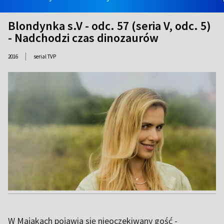
Blondynka s.V - odc. 57 (seria V, odc. 5)
- Nadchodzi czas dinozaurów
|
2016
serial TVP
W Majakach pojawia się nieoczekiwany gość -