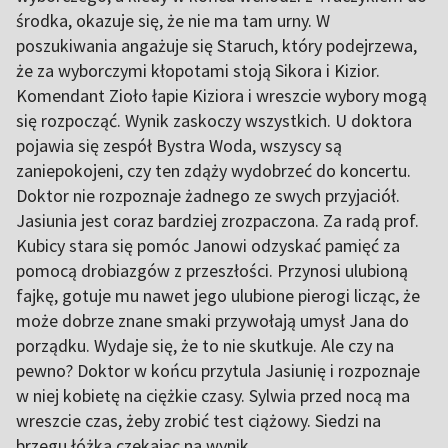
środka, okazuje się, że nie ma tam urny. W
poszukiwania angażuje się Staruch, który podejrzewa,
że za wyborczymi kłopotami stoją Sikora i Kizior.
Komendant Zioło łapie Kiziora i wreszcie wybory mogą
się rozpocząć. Wynik zaskoczy wszystkich. U doktora
pojawia się zespół Bystra Woda, wszyscy są
zaniepokojeni, czy ten zdąży wydobrzeć do koncertu.
Doktor nie rozpoznaje żadnego ze swych przyjaciół.
Jasiunia jest coraz bardziej zrozpaczona. Za radą prof.
Kubicy stara się pomóc Janowi odzyskać pamięć za
pomocą drobiazgów z przeszłości. Przynosi ulubioną
fajkę, gotuje mu nawet jego ulubione pierogi licząc, że
może dobrze znane smaki przywołają umysł Jana do
porządku. Wydaje się, że to nie skutkuje. Ale czy na
pewno? Doktor w końcu przytula Jasiunię i rozpoznaje
w niej kobietę na ciężkie czasy. Sylwia przed nocą ma
wreszcie czas, żeby zrobić test ciążowy. Siedzi na
brzegu łóżka czekając na wynik.