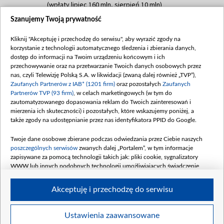
(wpłaty lipiec 160 mln, sierpień 10 mln)
Szanujemy Twoją prywatność
Dofinansowanie 60 000 000,00 PLN
Data podpisania umowy: SIERPIEŃ 2025
Kliknij "Akceptuję i przechodzę do serwisu", aby wyrazić zgody na
(wpłata wrzesień 60 mln)
korzystanie z technologii automatycznego śledzenia i zbierania danych,
Dofinansowanie 635 783 051,21 PLN
dostęp do informacji na Twoim urządzeniu końcowym i ich
przechowywanie oraz na przetwarzanie Twoich danych osobowych przez
Data podpisania umowy: WRZESIEŃ 2025
nas, czyli Telewizję Polską S.A. w likwidacji (zwaną dalej również „TVP”),
(wpłata wrzesień 100 mln, październik 350
Zaufanych Partnerów z IAB* (1201 firm)
oraz pozostałych
Zaufanych
mln, listopad 265 mln)
Partnerów TVP (93 firm)
, w celach marketingowych (w tym do
zautomatyzowanego dopasowania reklam do Twoich zainteresowań i
Dofinansowanie 48 862 000,00 PLN
mierzenia ich skuteczności) i pozostałych, które wskazujemy poniżej, a
Data podpisania umowy: GRUDZIEŃ 2025
także zgody na udostępnianie przez nas identyfikatora PPID do Google.
(wpłata grudzień 60,548 mln)
Twoje dane osobowe zbierane podczas odwiedzania przez Ciebie naszych
Dofinansowanie 900 000 000,00 PLN
poszczególnych serwisów
zwanych dalej „Portalem”, w tym informacje
Data podpisania umowy: LUTY 2026 (wpłata
zapisywane za pomocą technologii takich jak: pliki cookie, sygnalizatory
26 lutego 80 mln, 4 marca 370 mln,
8
WWW lub innych podobnych technologii umożliwiających świadczenie
kwiecień 180 mln, 7 maja 180 mln, 8
dopasowanych i bezpiecznych usług, personalizację treści oraz reklam,
udostępnianie funkcji mediów społecznościowych oraz analizowanie ruchu
czerwca 90 mln)
Akceptuję i przechodzę do serwisu
w Internecie.
Twoje dane osobowe zbierane podczas odwiedzania przez Ciebie
Ustawienia zaawansowane
poszczególnych serwisów
na Portalu, takie jak adresy IP, identyfikatory