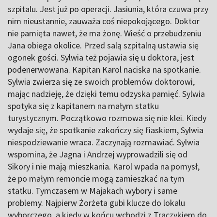
szpitalu. Jest już po operacji. Jasiunia, która czuwa przy
nim nieustannie, zauważa coś niepokojącego. Doktor
nie pamięta nawet, że ma żonę. Wieść o przebudzeniu
Jana obiega okolice. Przed salą szpitalną ustawia się
ogonek gości. Sylwia też pojawia się u doktora, jest
podenerwowana. Kapitan Karol naciska na spotkanie.
Sylwia zwierza się ze swoich problemów doktorowi,
mając nadzieję, że dzięki temu odzyska pamięć. Sylwia
spotyka się z kapitanem na małym statku
turystycznym. Początkowo rozmowa się nie klei. Kiedy
wydaje się, że spotkanie zakończy się fiaskiem, Sylwia
niespodziewanie wraca. Zaczynają rozmawiać. Sylwia
wspomina, że Jagna i Andrzej wyprowadzili się od
Sikory i nie mają mieszkania. Karol wpada na pomysł,
że po małym remoncie mogą zamieszkać na tym
statku. Tymczasem w Majakach wybory i same
problemy. Najpierw Żorżeta gubi klucze do lokalu
wyborczego, a kiedy w końcu wchodzi z Traczykiem do