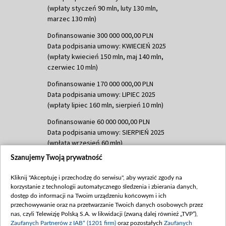
(wpłaty styczeń 90 mln, luty 130 mln,
marzec 130 mln)
Dofinansowanie 300 000 000,00 PLN
Data podpisania umowy: KWIECIEŃ 2025
(wpłaty kwiecień 150 mln, maj 140 mln,
czerwiec 10 mln)
Dofinansowanie 170 000 000,00 PLN
Data podpisania umowy: LIPIEC 2025
(wpłaty lipiec 160 mln, sierpień 10 mln)
Dofinansowanie 60 000 000,00 PLN
Data podpisania umowy: SIERPIEŃ 2025
(wpłata wrzesień 60 mln)
Szanujemy Twoją prywatność
Dofinansowanie 635 783 051,21 PLN
Data podpisania umowy: WRZESIEŃ 2025
Kliknij "Akceptuję i przechodzę do serwisu", aby wyrazić zgody na
(wpłata wrzesień 100 mln, październik 350
korzystanie z technologii automatycznego śledzenia i zbierania danych,
mln, listopad 265 mln)
dostęp do informacji na Twoim urządzeniu końcowym i ich
przechowywanie oraz na przetwarzanie Twoich danych osobowych przez
Dofinansowanie 48 862 000,00 PLN
nas, czyli Telewizję Polską S.A. w likwidacji (zwaną dalej również „TVP”),
Data podpisania umowy: GRUDZIEŃ 2025
Zaufanych Partnerów z IAB* (1201 firm)
oraz pozostałych
Zaufanych