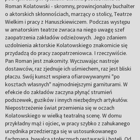
Roman Kolatowski - skromny, prowincjonalny buchalter
o aktorskich skłonnościach, marzący o stolicy, Teatrze
Wielkim i pracy z Hanuszkiewiczem. Podczas występu
w amatorskim teatrze zwraca na niego uwagę szef
zaopatrzenia zakładów odzieżowych. Jego zdaniem
uzdolnienia aktorskie Kolatowskiego znakomicie się
przydadzą do pracy zaopatrzeniowca. I rzeczywiście.
Pan Roman jest znakomity. Wyczuwając nastroje
dostawców, raz zjednuje ich uśmiechem, raz jest bliski
płaczu. Swój kunszt wspiera ofiarowywanymi "po
kosztach własnych" najmodniejszymi garniturami. W
efekcie do zakładów zaczyna płynąć strumień
podszewek, guzików i innych niezbędnych artykułów.
Niepostrzeżenie świat przemienia się w oczach
Kolatowskiego w wielką teatralną scenę. W domu
przykładny mąż i ojciec, w pracy szybko z zahukanego
urzędnika przedzierzga się w ustosunkowanego
fachmana, bywalca stołecznych restauracji i hoteli. Od