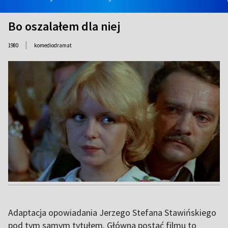
Bo oszalałem dla niej
|
1980
komediodramat
Adaptacja opowiadania Jerzego Stefana Stawińskiego
pod tym samym tytułem. Główna postać filmu to