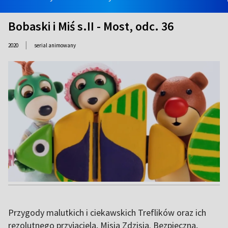
Bobaski i Miś s.II - Most, odc. 36
|
2020
serial animowany
Przygody malutkich i ciekawskich Treflików oraz ich
rezolutnego przyjaciela, Misia Zdzisia. Bezpieczna,