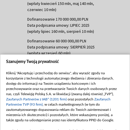
(wpłaty kwiecień 150 mln, maj 140 mln,
czerwiec 10 mln)
Dofinansowanie 170 000 000,00 PLN
Data podpisania umowy: LIPIEC 2025
(wpłaty lipiec 160 mln, sierpień 10 mln)
Dofinansowanie 60 000 000,00 PLN
Data podpisania umowy: SIERPIEŃ 2025
(wpłata wrzesień 60 mln)
Szanujemy Twoją prywatność
Dofinansowanie 635 783 051,21 PLN
Data podpisania umowy: WRZESIEŃ 2025
Kliknij "Akceptuję i przechodzę do serwisu", aby wyrazić zgody na
(wpłata wrzesień 100 mln, październik 350
korzystanie z technologii automatycznego śledzenia i zbierania danych,
mln, listopad 265 mln)
dostęp do informacji na Twoim urządzeniu końcowym i ich
przechowywanie oraz na przetwarzanie Twoich danych osobowych przez
Dofinansowanie 48 862 000,00 PLN
nas, czyli Telewizję Polską S.A. w likwidacji (zwaną dalej również „TVP”),
Data podpisania umowy: GRUDZIEŃ 2025
Zaufanych Partnerów z IAB* (1201 firm)
oraz pozostałych
Zaufanych
(wpłata grudzień 60,548 mln)
Partnerów TVP (93 firm)
, w celach marketingowych (w tym do
zautomatyzowanego dopasowania reklam do Twoich zainteresowań i
Dofinansowanie 900 000 000,00 PLN
mierzenia ich skuteczności) i pozostałych, które wskazujemy poniżej, a
Data podpisania umowy: LUTY 2026 (wpłata
także zgody na udostępnianie przez nas identyfikatora PPID do Google.
26 lutego 80 mln, 4 marca 370 mln,
8