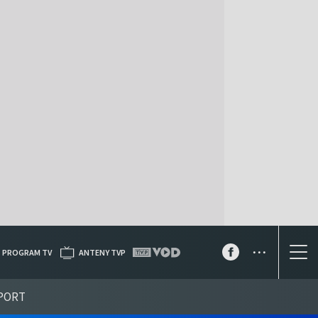
...
PROGRAM TV
ANTENY TVP
PORT