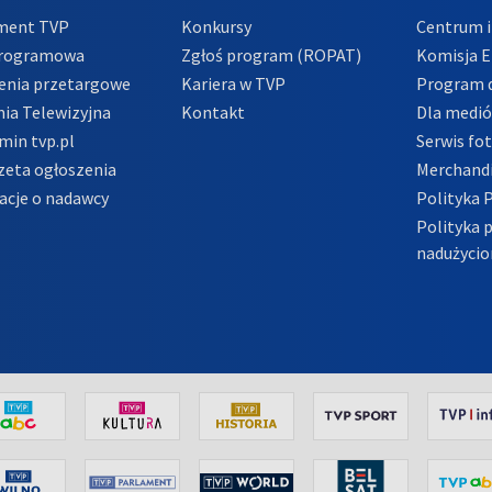
ment TVP
Konkursy
Centrum i
Programowa
Zgłoś program (ROPAT)
Komisja E
enia przetargowe
Kariera w TVP
Program d
ia Telewizyjna
Kontakt
Dla medi
min tvp.pl
Serwis fo
zeta ogłoszenia
Merchandi
acje o nadawcy
Polityka 
Polityka 
nadużycio