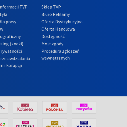
nformacji TVP
Sklep TVP
tyki
Biuro Reklamy
la prasy
Oferta Dystrybucyjna
ów
Oferta Handlowa
tograficzny
Dostępność
sing (znaki)
Moje zgody
Prywatności
Procedura zgłoszeń
wewnętrznych
przeciwdziałania
m i korupcji