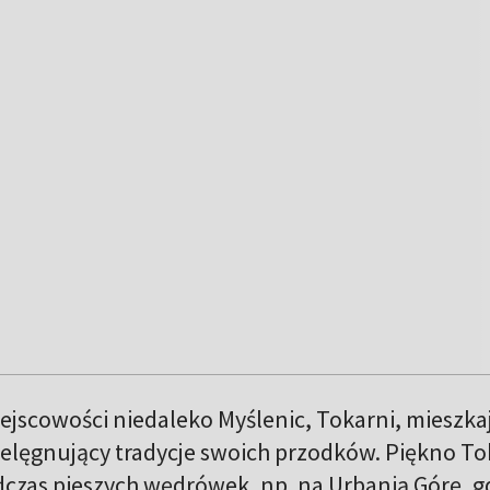
ejscowości niedaleko Myślenic, Tokarni, mieszka
pielęgnujący tradycje swoich przodków. Piękno To
zas pieszych wędrówek, np. na Urbanią Górę, g