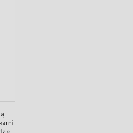
ją
karni
dzie