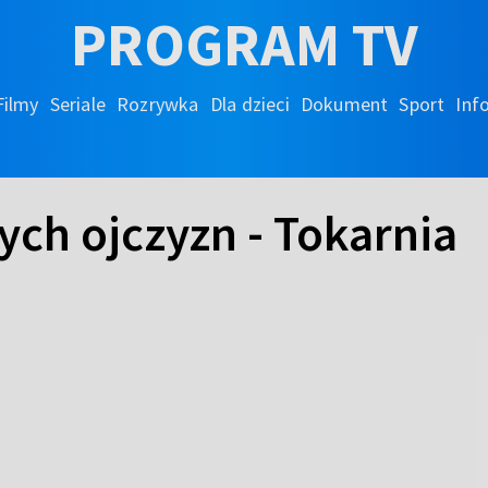
PROGRAM TV
Filmy
Seriale
Rozrywka
Dla dzieci
Dokument
Sport
Inf
ch ojczyzn - Tokarnia