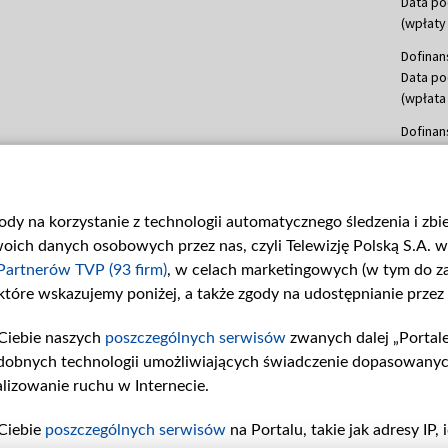
Data po
(wpłaty 
Dofinan
Data po
(wpłata
Dofinan
Data po
(wpłata
mln, lis
gody na korzystanie z technologii automatycznego śledzenia i zb
Dofinan
ch danych osobowych przez nas, czyli Telewizję Polską S.A. w 
Data po
(wpłata
Partnerów TVP (93 firm)
, w celach marketingowych (w tym do 
 które wskazujemy poniżej, a także zgody na udostępnianie przez
Dofinan
Data po
Ciebie naszych
poszczególnych serwisów
zwanych dalej „Portal
26 lute
dobnych technologii umożliwiających świadczenie dopasowanych i
kwiecie
czerwca
lizowanie ruchu w Internecie.
Dofinan
Ciebie
poszczególnych serwisów
na Portalu, takie jak adresy IP
Data po