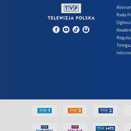
Abona
Rada 
Ogłosz
Akadem
Regula
Telega
Inform