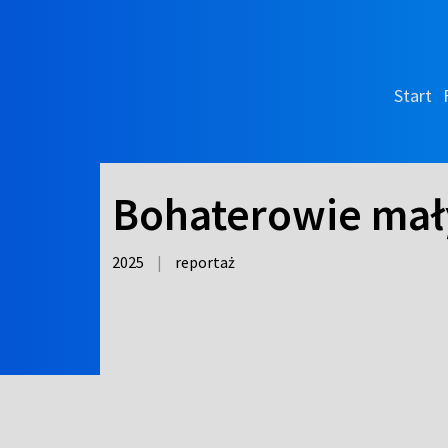
Start
Bohaterowie mały
2025
|
reportaż