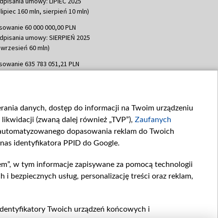
dpisania umowy: LIPIEC 2025
lipiec 160 mln, sierpień 10 mln)
sowanie 60 000 000,00 PLN
dpisania umowy: SIERPIEŃ 2025
 wrzesień 60 mln)
sowanie 635 783 051,21 PLN
dpisania umowy: WRZESIEŃ 2025
 wrzesień 100 mln, październik 350
topad 265 mln)
ierania danych, dostęp do informacji na Twoim urządzeniu
sowanie 48 862 000,00 PLN
likwidacji (zwaną dalej również „TVP”),
Zaufanych
dpisania umowy: GRUDZIEŃ 2025
 grudzień 60,548 mln)
zautomatyzowanego dopasowania reklam do Twoich
 nas identyfikatora PPID do Google.
sowanie 900 000 000,00 PLN
dpisania umowy: LUTY 2026 (wpłata
em”, w tym informacje zapisywane za pomocą technologii
go 80 mln, 4 marca 370 mln,
8
 bezpiecznych usług, personalizację treści oraz reklam,
ń 180 mln, 7 maja 180 mln, 8
 90 mln)
sowanie 250 000 000,00 PLN
, identyfikatory Twoich urządzeń końcowych i
dpisania umowy LIPIEC 2026 (wpłata