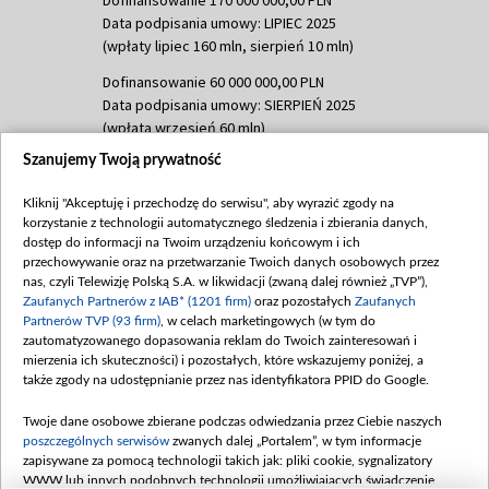
Data podpisania umowy: LIPIEC 2025
(wpłaty lipiec 160 mln, sierpień 10 mln)
Dofinansowanie 60 000 000,00 PLN
Data podpisania umowy: SIERPIEŃ 2025
(wpłata wrzesień 60 mln)
Szanujemy Twoją prywatność
Dofinansowanie 635 783 051,21 PLN
Data podpisania umowy: WRZESIEŃ 2025
Kliknij "Akceptuję i przechodzę do serwisu", aby wyrazić zgody na
(wpłata wrzesień 100 mln, październik 350
korzystanie z technologii automatycznego śledzenia i zbierania danych,
mln, listopad 265 mln)
dostęp do informacji na Twoim urządzeniu końcowym i ich
przechowywanie oraz na przetwarzanie Twoich danych osobowych przez
Dofinansowanie 48 862 000,00 PLN
nas, czyli Telewizję Polską S.A. w likwidacji (zwaną dalej również „TVP”),
Data podpisania umowy: GRUDZIEŃ 2025
Zaufanych Partnerów z IAB* (1201 firm)
oraz pozostałych
Zaufanych
(wpłata grudzień 60,548 mln)
Partnerów TVP (93 firm)
, w celach marketingowych (w tym do
zautomatyzowanego dopasowania reklam do Twoich zainteresowań i
Dofinansowanie 900 000 000,00 PLN
mierzenia ich skuteczności) i pozostałych, które wskazujemy poniżej, a
Data podpisania umowy: LUTY 2026 (wpłata
także zgody na udostępnianie przez nas identyfikatora PPID do Google.
26 lutego 80 mln, 4 marca 370 mln,
8
kwiecień 180 mln, 7 maja 180 mln, 8
Twoje dane osobowe zbierane podczas odwiedzania przez Ciebie naszych
czerwca 90 mln)
poszczególnych serwisów
zwanych dalej „Portalem”, w tym informacje
zapisywane za pomocą technologii takich jak: pliki cookie, sygnalizatory
Dofinansowanie 250 000 000,00 PLN
WWW lub innych podobnych technologii umożliwiających świadczenie