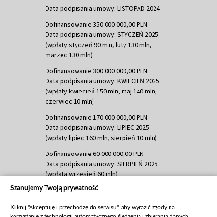
Data podpisania umowy: LISTOPAD 2024
Dofinansowanie 350 000 000,00 PLN
Data podpisania umowy: STYCZEŃ 2025
(wpłaty styczeń 90 mln, luty 130 mln,
marzec 130 mln)
Dofinansowanie 300 000 000,00 PLN
Data podpisania umowy: KWIECIEŃ 2025
(wpłaty kwiecień 150 mln, maj 140 mln,
czerwiec 10 mln)
Dofinansowanie 170 000 000,00 PLN
Data podpisania umowy: LIPIEC 2025
(wpłaty lipiec 160 mln, sierpień 10 mln)
Dofinansowanie 60 000 000,00 PLN
Data podpisania umowy: SIERPIEŃ 2025
(wpłata wrzesień 60 mln)
Szanujemy Twoją prywatność
Dofinansowanie 635 783 051,21 PLN
Data podpisania umowy: WRZESIEŃ 2025
Kliknij "Akceptuję i przechodzę do serwisu", aby wyrazić zgody na
(wpłata wrzesień 100 mln, październik 350
korzystanie z technologii automatycznego śledzenia i zbierania danych,