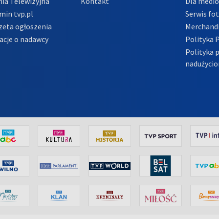
ia Telewizyjna
Kontakt
Dla medi
min tvp.pl
Serwis fo
zeta ogłoszenia
Merchandi
acje o nadawcy
Polityka 
Polityka 
nadużycio