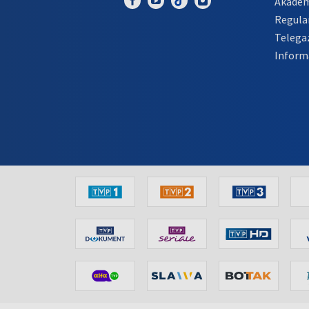
Akadem
Regula
Telega
Inform