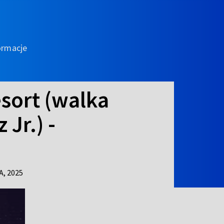
ormacje
esort (walka
Jr.) -
A,
2025