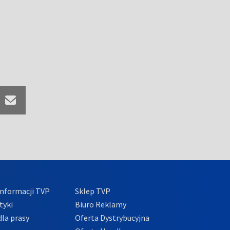
nformacji TVP
Sklep TVP
tyki
Biuro Reklamy
la prasy
Oferta Dystrybucyjna