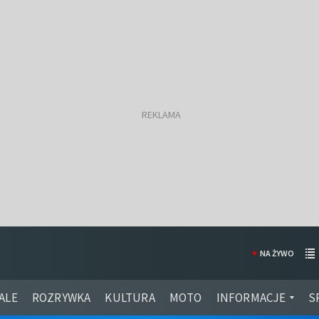
NA ŻYWO
ALE
ROZRYWKA
KULTURA
MOTO
INFORMACJE
S