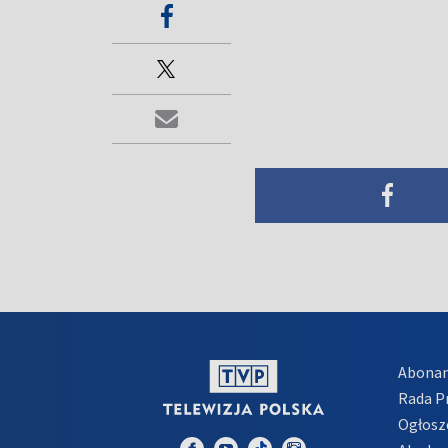
Abona
Rada 
Ogłosz