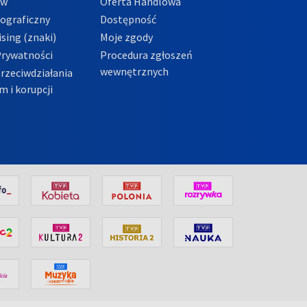
ów
Oferta Handlowa
tograficzny
Dostępność
sing (znaki)
Moje zgody
Prywatności
Procedura zgłoszeń
wewnętrznych
przeciwdziałania
m i korupcji