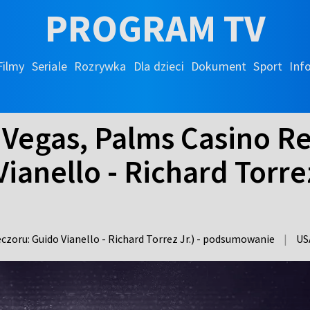
PROGRAM TV
Filmy
Seriale
Rozrywka
Dla dzieci
Dokument
Sport
Inf
 Vegas, Palms Casino R
anello - Richard Torrez 
czoru: Guido Vianello - Richard Torrez Jr.) - podsumowanie
|
US