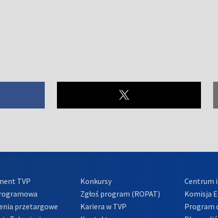
ment TVP
Konkursy
Centrum i
Programowa
Zgłoś program (ROPAT)
Komisja E
enia przetargowe
Kariera w TVP
Program d