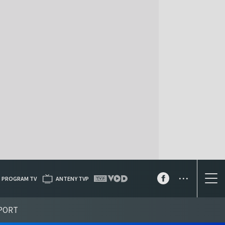
...
PROGRAM TV
ANTENY TVP
PORT