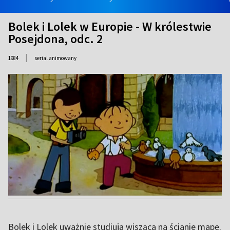
Bolek i Lolek w Europie - W królestwie
Posejdona, odc. 2
|
1984
serial animowany
Bolek i Lolek uważnie studiują wisząca na ścianie mapę.