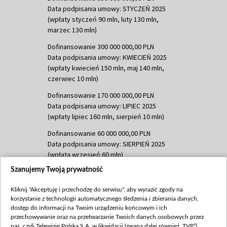
Data podpisania umowy: STYCZEŃ 2025
(wpłaty styczeń 90 mln, luty 130 mln,
marzec 130 mln)
Dofinansowanie 300 000 000,00 PLN
Data podpisania umowy: KWIECIEŃ 2025
(wpłaty kwiecień 150 mln, maj 140 mln,
czerwiec 10 mln)
Dofinansowanie 170 000 000,00 PLN
Data podpisania umowy: LIPIEC 2025
(wpłaty lipiec 160 mln, sierpień 10 mln)
Dofinansowanie 60 000 000,00 PLN
Data podpisania umowy: SIERPIEŃ 2025
(wpłata wrzesień 60 mln)
Szanujemy Twoją prywatność
Dofinansowanie 635 783 051,21 PLN
Data podpisania umowy: WRZESIEŃ 2025
Kliknij "Akceptuję i przechodzę do serwisu", aby wyrazić zgody na
(wpłata wrzesień 100 mln, październik 350
korzystanie z technologii automatycznego śledzenia i zbierania danych,
mln, listopad 265 mln)
dostęp do informacji na Twoim urządzeniu końcowym i ich
przechowywanie oraz na przetwarzanie Twoich danych osobowych przez
Dofinansowanie 48 862 000,00 PLN
nas, czyli Telewizję Polską S.A. w likwidacji (zwaną dalej również „TVP”),