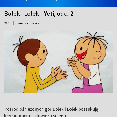
Bolek i Lolek - Yeti, odc. 2
|
1963
serial animowany
Pośród ośnieżonych gór Bolek i Lolek poszukują
legendarnego człowieka śniegu.