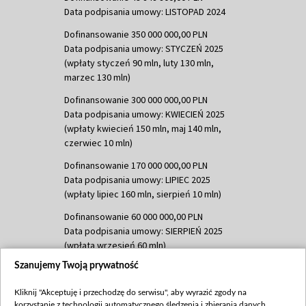
Data podpisania umowy: LISTOPAD 2024
Dofinansowanie 350 000 000,00 PLN
Data podpisania umowy: STYCZEŃ 2025
(wpłaty styczeń 90 mln, luty 130 mln,
marzec 130 mln)
Dofinansowanie 300 000 000,00 PLN
Data podpisania umowy: KWIECIEŃ 2025
(wpłaty kwiecień 150 mln, maj 140 mln,
czerwiec 10 mln)
Dofinansowanie 170 000 000,00 PLN
Data podpisania umowy: LIPIEC 2025
(wpłaty lipiec 160 mln, sierpień 10 mln)
Dofinansowanie 60 000 000,00 PLN
Data podpisania umowy: SIERPIEŃ 2025
(wpłata wrzesień 60 mln)
Szanujemy Twoją prywatność
Dofinansowanie 635 783 051,21 PLN
Data podpisania umowy: WRZESIEŃ 2025
Kliknij "Akceptuję i przechodzę do serwisu", aby wyrazić zgody na
(wpłata wrzesień 100 mln, październik 350
korzystanie z technologii automatycznego śledzenia i zbierania danych,