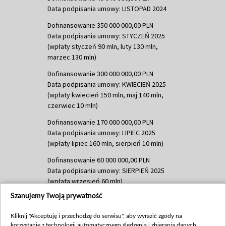
Data podpisania umowy: LISTOPAD 2024
Dofinansowanie 350 000 000,00 PLN
Data podpisania umowy: STYCZEŃ 2025
(wpłaty styczeń 90 mln, luty 130 mln,
marzec 130 mln)
Dofinansowanie 300 000 000,00 PLN
Data podpisania umowy: KWIECIEŃ 2025
(wpłaty kwiecień 150 mln, maj 140 mln,
czerwiec 10 mln)
Dofinansowanie 170 000 000,00 PLN
Data podpisania umowy: LIPIEC 2025
(wpłaty lipiec 160 mln, sierpień 10 mln)
Dofinansowanie 60 000 000,00 PLN
Data podpisania umowy: SIERPIEŃ 2025
(wpłata wrzesień 60 mln)
Szanujemy Twoją prywatność
Dofinansowanie 635 783 051,21 PLN
Data podpisania umowy: WRZESIEŃ 2025
Kliknij "Akceptuję i przechodzę do serwisu", aby wyrazić zgody na
(wpłata wrzesień 100 mln, październik 350
korzystanie z technologii automatycznego śledzenia i zbierania danych,