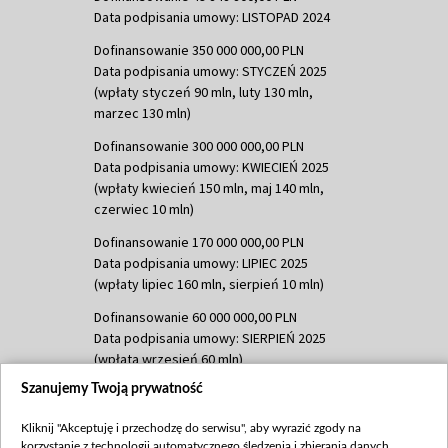
Data podpisania umowy: LISTOPAD 2024
Dofinansowanie 350 000 000,00 PLN
Data podpisania umowy: STYCZEŃ 2025
(wpłaty styczeń 90 mln, luty 130 mln,
marzec 130 mln)
Dofinansowanie 300 000 000,00 PLN
Data podpisania umowy: KWIECIEŃ 2025
(wpłaty kwiecień 150 mln, maj 140 mln,
czerwiec 10 mln)
Dofinansowanie 170 000 000,00 PLN
Data podpisania umowy: LIPIEC 2025
(wpłaty lipiec 160 mln, sierpień 10 mln)
Dofinansowanie 60 000 000,00 PLN
Data podpisania umowy: SIERPIEŃ 2025
(wpłata wrzesień 60 mln)
Szanujemy Twoją prywatność
Dofinansowanie 635 783 051,21 PLN
Data podpisania umowy: WRZESIEŃ 2025
Kliknij "Akceptuję i przechodzę do serwisu", aby wyrazić zgody na
(wpłata wrzesień 100 mln, październik 350
korzystanie z technologii automatycznego śledzenia i zbierania danych,