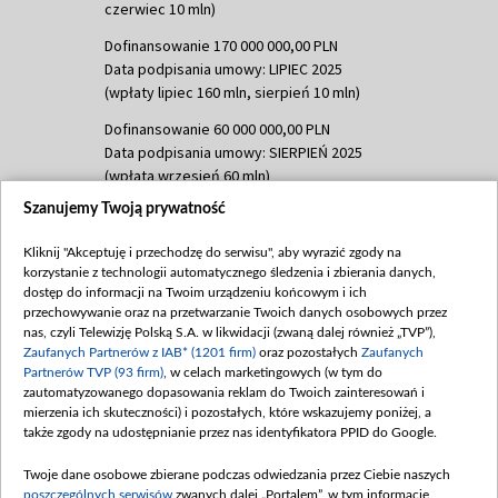
czerwiec 10 mln)
Dofinansowanie 170 000 000,00 PLN
Data podpisania umowy: LIPIEC 2025
(wpłaty lipiec 160 mln, sierpień 10 mln)
Dofinansowanie 60 000 000,00 PLN
Data podpisania umowy: SIERPIEŃ 2025
(wpłata wrzesień 60 mln)
Szanujemy Twoją prywatność
Dofinansowanie 635 783 051,21 PLN
Data podpisania umowy: WRZESIEŃ 2025
Kliknij "Akceptuję i przechodzę do serwisu", aby wyrazić zgody na
(wpłata wrzesień 100 mln, październik 350
korzystanie z technologii automatycznego śledzenia i zbierania danych,
mln, listopad 265 mln)
dostęp do informacji na Twoim urządzeniu końcowym i ich
przechowywanie oraz na przetwarzanie Twoich danych osobowych przez
Dofinansowanie 48 862 000,00 PLN
nas, czyli Telewizję Polską S.A. w likwidacji (zwaną dalej również „TVP”),
Data podpisania umowy: GRUDZIEŃ 2025
Zaufanych Partnerów z IAB* (1201 firm)
oraz pozostałych
Zaufanych
(wpłata grudzień 60,548 mln)
Partnerów TVP (93 firm)
, w celach marketingowych (w tym do
zautomatyzowanego dopasowania reklam do Twoich zainteresowań i
Dofinansowanie 900 000 000,00 PLN
mierzenia ich skuteczności) i pozostałych, które wskazujemy poniżej, a
Data podpisania umowy: LUTY 2026 (wpłata
także zgody na udostępnianie przez nas identyfikatora PPID do Google.
26 lutego 80 mln, 4 marca 370 mln,
8
kwiecień 180 mln, 7 maja 180 mln, 8
Twoje dane osobowe zbierane podczas odwiedzania przez Ciebie naszych
czerwca 90 mln)
poszczególnych serwisów
zwanych dalej „Portalem”, w tym informacje